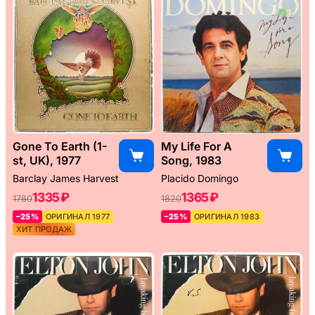
Gone To Earth (1-
My Life For A
st, UK), 1977
Song, 1983
Barclay James Harvest
Placido Domingo
1335 ₽
1365 ₽
1780
1820
–25%
ОРИГИНАЛ 1977
–25%
ОРИГИНАЛ 1983
ХИТ ПРОДАЖ