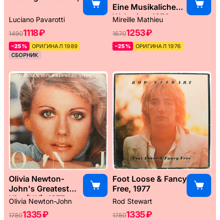
Eine Musikaliche
Weltreise, 1976
Luciano Pavarotti
Mireille Mathieu
1118 ₽
1253 ₽
1490
1670
–25%
ОРИГИНАЛ 1989
–25%
ОРИГИНАЛ 1976
СБОРНИК
Olivia Newton-
Foot Loose & Fancy
John's Greatest
Free, 1977
Hits (UK), 1977
Olivia Newton-John
Rod Stewart
1335 ₽
1335 ₽
1780
1780