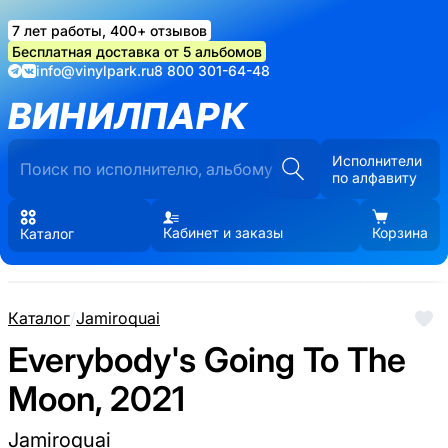
7 лет работы, 400+ отзывов
Бесплатная доставка от 5 альбомов
info@vinylpark.ru
8 800 301-64-48
ВИНИЛПАРК
Исполнители
по алфавиту
Кабинет и заказы
Корзина
Каталог
Каталог
/
Jamiroquai
Everybody's Going To The
Moon, 2021
Jamiroquai