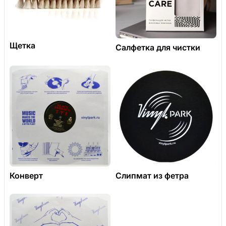
Щетка
Салфетка для чистки
Конверт
Слипмат из фетра