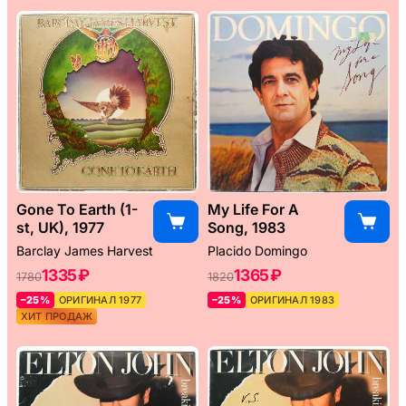
Gone To Earth (1-
My Life For A
st, UK), 1977
Song, 1983
Barclay James Harvest
Placido Domingo
1335 ₽
1365 ₽
1780
1820
–25%
ОРИГИНАЛ 1977
–25%
ОРИГИНАЛ 1983
ХИТ ПРОДАЖ