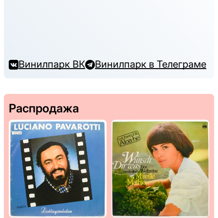
Винилпарк ВК
Винилпарк в Телеграме
Распродажа