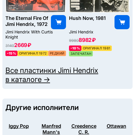
The Eternal Fire Of
Hush Now, 1981
Jimi Hendrix, 1972
Jimi Hendrix With Curtis
Jimi Hendrix
Knight
8982 ₽
9980
2669 ₽
3140
–10%
ОРИГИНАЛ 1981
–15%
ОРИГИНАЛ 1972
РЕДКИЙ
ЗАПЕЧАТАН
Все пластинки
Jimi Hendrix
в каталоге →
Другие исполнители
Iggy Pop
Manfred
Creedence
Ottawan
Mann's
C. R.