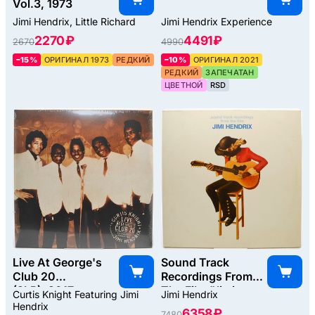
Vol.3, 1973
Jimi Hendrix, Little Richard
Jimi Hendrix Experience
2270 ₽
4491 ₽
2670
4990
–15%
ОРИГИНАЛ 1973
РЕДКИЙ
–10%
ОРИГИНАЛ 2021
РЕДКИЙ
ЗАПЕЧАТАН
ЦВЕТНОЙ
RSD
Live At George's
Sound Track
Club 20
Recordings From
(2LP), 2017
The Film "Jimi
Curtis Knight Featuring Jimi
Jimi Hendrix
Hendrix"
Hendrix
6358 ₽
7480