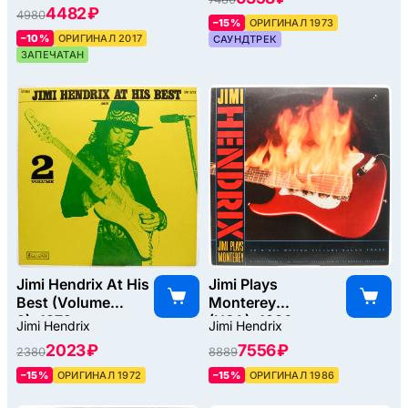
(2LP), 1973
4482 ₽
4980
–15%
ОРИГИНАЛ 1973
–10%
ОРИГИНАЛ 2017
САУНДТРЕК
ЗАПЕЧАТАН
Jimi Hendrix At His
Jimi Plays
Best (Volume
Monterey
2), 1972
(USA), 1986
Jimi Hendrix
Jimi Hendrix
2023 ₽
7556 ₽
2380
8889
–15%
ОРИГИНАЛ 1972
–15%
ОРИГИНАЛ 1986