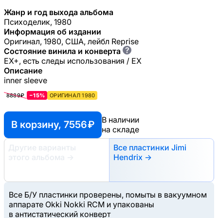
Жанр и год выхода альбома
Психоделик, 1980
Информация об издании
Оригинал, 1980, США, лейбл Reprise
?
Состояние винила и конверта
EX+, есть следы использования / EX
Описание
inner sleeve
8889₽
−15%
ОРИГИНАЛ 1980
В наличии
В корзину, 7556 ₽
на складе
Другие варианты
Все пластинки Jimi
этого альбома
→
Hendrix →
Все Б/У пластинки проверены, помыты в вакуумном
аппарате Okki Nokki RCM и упакованы
в антистатический конверт