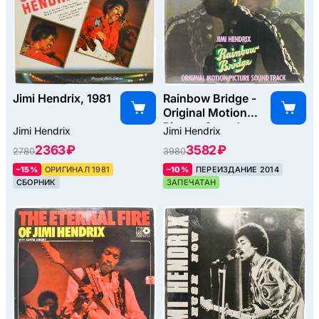
Jimi Hendrix, 1981
Rainbow Bridge -
Original Motion
Picture Sound
Jimi Hendrix
Jimi Hendrix
Track, 1971
2363 ₽
3582 ₽
2780
3980
–15%
ОРИГИНАЛ 1981
–10%
ПЕРЕИЗДАНИЕ 2014
СБОРНИК
ЗАПЕЧАТАН