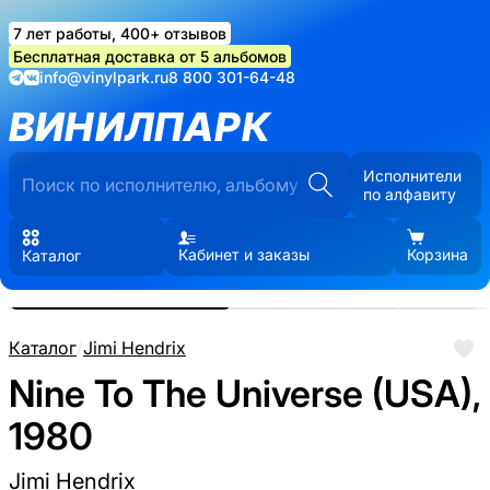
7 лет работы, 400+ отзывов
Бесплатная доставка от 5 альбомов
info@vinylpark.ru
8 800 301-64-48
ВИНИЛПАРК
Исполнители
по алфавиту
Кабинет и заказы
Корзина
Каталог
Реальные фото пластинки.
Нажмите, чтобы увеличить
Каталог
/
Jimi Hendrix
Nine To The Universe (USA),
1980
Jimi Hendrix