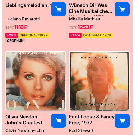
Lieblingsmelodien, 1989
Wünsch Dir Was
Eine Musikaliche
Weltreise, 1976
Luciano Pavarotti
Mireille Mathieu
1118 ₽
1253 ₽
1490
1670
–25%
ОРИГИНАЛ 1989
–25%
ОРИГИНАЛ 1976
СБОРНИК
Olivia Newton-
Foot Loose & Fancy
John's Greatest
Free, 1977
Hits (UK), 1977
Olivia Newton-John
Rod Stewart