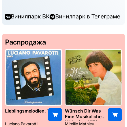
Винилпарк ВК
Винилпарк в Телеграме
Распродажа
Lieblingsmelodien, 1989
Wünsch Dir Was
Eine Musikaliche
Weltreise, 1976
Luciano Pavarotti
Mireille Mathieu