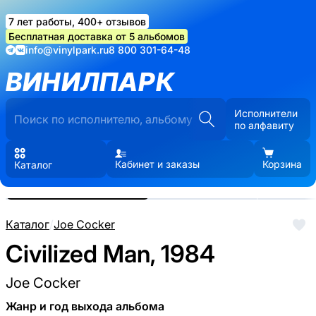
7 лет работы, 400+ отзывов
Бесплатная доставка от 5 альбомов
info@vinylpark.ru
8 800 301-64-48
ВИНИЛПАРК
Исполнители
по алфавиту
Кабинет и заказы
Корзина
Каталог
Реальные фото пластинки.
Нажмите, чтобы увеличить
Каталог
/
Joe Cocker
Civilized Man, 1984
Joe Cocker
Жанр и год выхода альбома