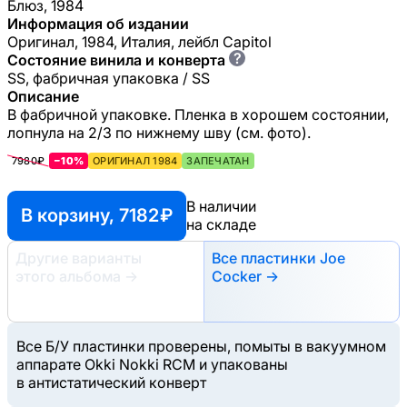
Блюз, 1984
Информация об издании
Оригинал, 1984, Италия, лейбл Capitol
?
Состояние винила и конверта
SS, фабричная упаковка / SS
Описание
В фабричной упаковке. Пленка в хорошем состоянии,
лопнула на 2/3 по нижнему шву (см. фото).
7980₽
−10%
ОРИГИНАЛ 1984
ЗАПЕЧАТАН
В наличии
В корзину, 7182 ₽
на складе
Другие варианты
Все пластинки Joe
этого альбома
→
Cocker →
Все Б/У пластинки проверены, помыты в вакуумном
аппарате Okki Nokki RCM и упакованы
в антистатический конверт