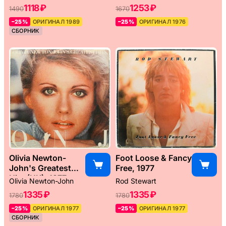
1118 ₽
1253 ₽
1490
1670
–25%
ОРИГИНАЛ 1989
–25%
ОРИГИНАЛ 1976
СБОРНИК
Olivia Newton-
Foot Loose & Fancy
John's Greatest
Free, 1977
Hits (UK), 1977
Olivia Newton-John
Rod Stewart
1335 ₽
1335 ₽
1780
1780
–25%
ОРИГИНАЛ 1977
–25%
ОРИГИНАЛ 1977
СБОРНИК