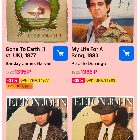
Gone To Earth (1-
My Life For A
st, UK), 1977
Song, 1983
Barclay James Harvest
Placido Domingo
1335 ₽
1365 ₽
1780
1820
–25%
ОРИГИНАЛ 1977
–25%
ОРИГИНАЛ 1983
ХИТ ПРОДАЖ