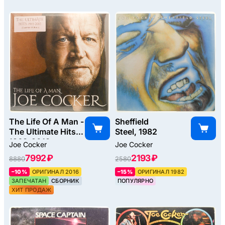
The Life Of A Man -
Sheffield
The Ultimate Hits
Steel, 1982
1968-2013
Joe Cocker
Joe Cocker
(2LP), 2016
7992 ₽
2193 ₽
8880
2580
–10%
ОРИГИНАЛ 2016
–15%
ОРИГИНАЛ 1982
ЗАПЕЧАТАН
СБОРНИК
ПОПУЛЯРНО
ХИТ ПРОДАЖ