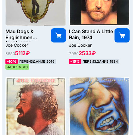
Mad Dogs &
I Can Stand A Little
Englishmen
Rain, 1974
(2LP), 1970
Joe Cocker
Joe Cocker
5112 ₽
2533 ₽
5680
2980
–10%
ПЕРЕИЗДАНИЕ 2016
–15%
ПЕРЕИЗДАНИЕ 1984
ЗАПЕЧАТАН