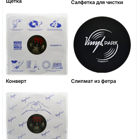
Щетка
Салфетка для чистки
Конверт
Слипмат из фетра