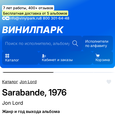
7 лет работы, 400+ отзывов
Бесплатная доставка от 5 альбомов
info@vinylpark.ru
8 800 301-64-48
ВИНИЛПАРК
Исполнители
по алфавиту
Кабинет и заказы
Корзина
Каталог
Реальные фото пластинки.
Нажмите, чтобы увеличить
Каталог
/
Jon Lord
Sarabande, 1976
Jon Lord
Жанр и год выхода альбома