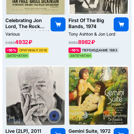
Celebrating Jon
First Of The Big
Lord, The Rock
Bands, 1974
Legend, Vol.1, 2018
Various
Tony Ashton & Jon Lord
4932 ₽
8982 ₽
5480
9980
–10%
ОРИГИНАЛ 2018
–10%
ПЕРЕИЗДАНИЕ 1983
ЗАПЕЧАТАН
ЗАПЕЧАТАН
Live (2LP), 2011
Gemini Suite, 1972