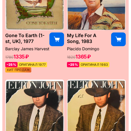
Gone To Earth (1-
My Life For A
st, UK), 1977
Song, 1983
Barclay James Harvest
Placido Domingo
1335 ₽
1365 ₽
1780
1820
–25%
ОРИГИНАЛ 1977
–25%
ОРИГИНАЛ 1983
ХИТ ПРОДАЖ