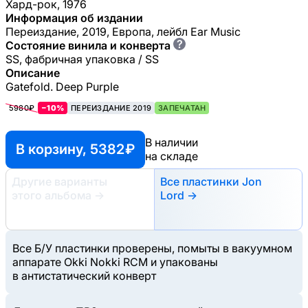
Хард-рок, 1976
Информация об издании
Переиздание, 2019, Европа, лейбл Ear Music
?
Состояние винила и конверта
SS, фабричная упаковка / SS
Описание
Gatefold. Deep Purple
5980₽
−10%
ПЕРЕИЗДАНИЕ 2019
ЗАПЕЧАТАН
В наличии
В корзину, 5382 ₽
на складе
Другие варианты
Все пластинки Jon
этого альбома
→
Lord →
Все Б/У пластинки проверены, помыты в вакуумном
аппарате Okki Nokki RCM и упакованы
в антистатический конверт