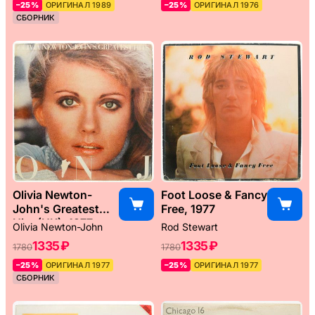
–25%
ОРИГИНАЛ 1989
–25%
ОРИГИНАЛ 1976
СБОРНИК
Olivia Newton-
Foot Loose & Fancy
John's Greatest
Free, 1977
Hits (UK), 1977
Olivia Newton-John
Rod Stewart
1335 ₽
1335 ₽
1780
1780
–25%
ОРИГИНАЛ 1977
–25%
ОРИГИНАЛ 1977
СБОРНИК