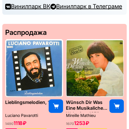
Винилпарк ВК
Винилпарк в Телеграме
Распродажа
Lieblingsmelodien, 1989
Wünsch Dir Was
Eine Musikaliche
Weltreise, 1976
Luciano Pavarotti
Mireille Mathieu
1118 ₽
1253 ₽
1490
1670