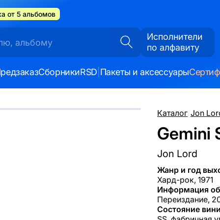
а от 5 альбомов
Исполнители
по алфавиту
редзаказ
Сборники
RSD
|
Пакеты и аксессуары
Серти
Каталог
/
Jon Lor
Gemini S
Jon Lord
Жанр и год вых
Хард-рок, 1971
Информация об
Переиздание, 20
Состояние вини
SS, фабричная у