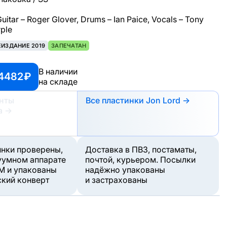
Guitar – Roger Glover, Drums – Ian Paice, Vocals – Tony
ple
ЕИЗДАНИЕ 2019
ЗАПЕЧАТАН
В наличии
4482 ₽
на складе
анты
Все пластинки Jon Lord →
а
→
инки проверены,
Доставка в ПВЗ, постаматы,
уумном аппарате
почтой, курьером. Посылки
M и упакованы
надёжно упакованы
ский конверт
и застрахованы