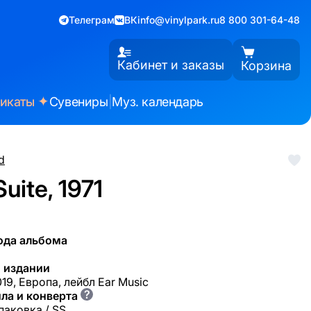
Телеграм
ВК
info@vinylpark.ru
8 800 301-64-48
Кабинет и заказы
Корзина
✦
фикаты
Сувениры
|
Муз. календарь
d
uite, 1971
ода альбома
 издании
19, Европа, лейбл Ear Music
?
ла и конверта
паковка / SS