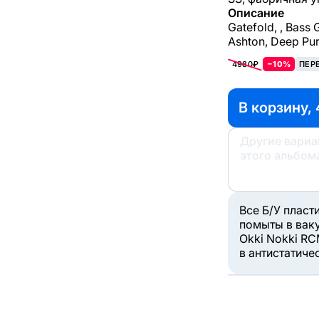
Описание
Gatefold, , Bass 
Ashton, Deep Pur
4980₽
−10%
ПЕР
В корзину, 
Другие вари
этого альбом
Все Б/У пласт
помыты в вак
Okki Nokki RC
в антистатиче