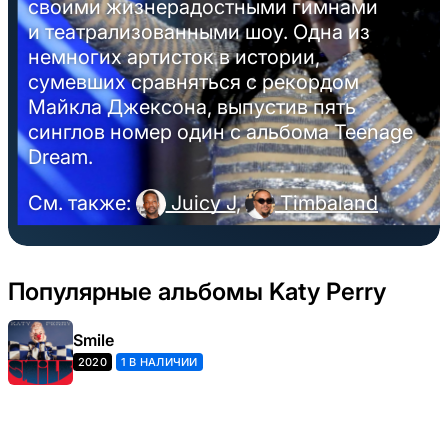
своими жизнерадостными гимнами
и театрализованными шоу. Одна из
немногих артисток в истории,
сумевших сравняться с рекордом
Майкла Джексона, выпустив пять
синглов номер один с альбома Teenage
Dream.
См. также:
Juicy J
,
Timbaland
Популярные альбомы Katy Perry
Smile
2020
1 В НАЛИЧИИ