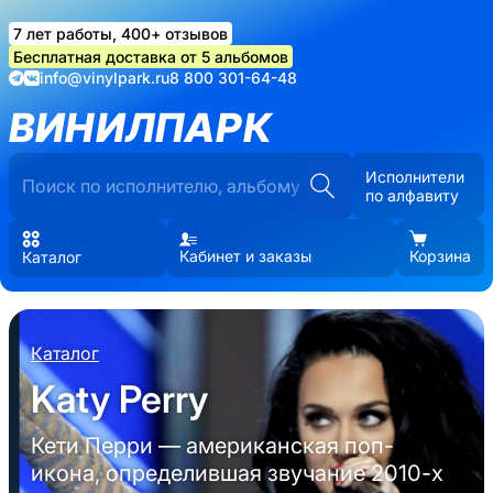
7 лет работы, 400+ отзывов
Бесплатная доставка от 5 альбомов
info@vinylpark.ru
8 800 301-64-48
ВИНИЛПАРК
Исполнители
по алфавиту
Кабинет и заказы
Корзина
Каталог
Каталог
Katy Perry
Кети Перри — американская поп-
икона, определившая звучание 2010-х