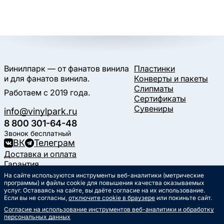
Винилпарк — от фанатов винила
Пластинки
и для фанатов винила.
Конверты и пакеты
Слипматы
Работаем с 2019 года.
Сертификаты
Сувениры
info@vinylpark.ru
8 800 301-64-48
Звонок бесплатный
ВК
Телеграм
Доставка и оплата
Гарантия
Контакты
На сайте используются инструменты веб-аналитики (метрические
Статьи
программы) и файлы cookie для повышения качества оказываемых
услуг. Оставаясь на сайте, вы даёте согласие на их использование.
Музыкальный календарь
Если вы не согласны,
отключите cookie в браузере
или покиньте сайт.
Документы
Согласие на использование инструментов веб-аналитики и обработку
Публичная оферта
персональных данных
Политика обработки
персональных данных