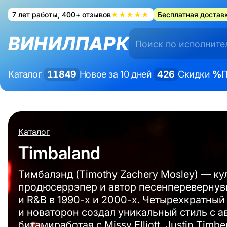
7 лет работы, 400+ отзывов
★★★★★
Бесплатная доставк
ВИНИЛПАРК
Каталог
11849
Новое за 10 дней
426
Скидки
%
П
Каталог
Timbaland
Тимбалэнд (Timothy Zachery Mosley) — к
продюсеррэпер и автор песенперевернув
и R&B в 1990-х и 2000-х. Четырехкратны
и новаторон создал уникальный стиль с 
битамиработая с Missy Elliott, Justin Timber