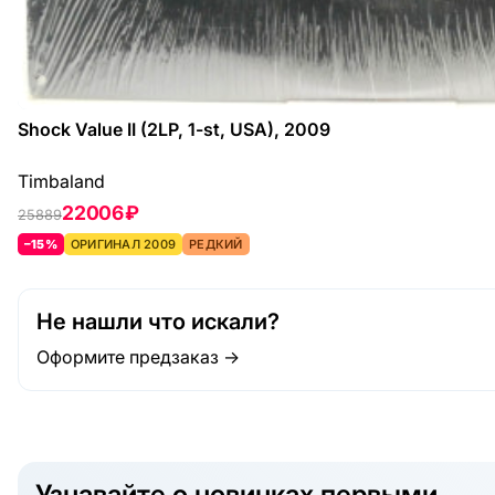
Shock Value II (2LP, 1-st, USA), 2009
Timbaland
22006 ₽
25889
–15%
ОРИГИНАЛ 2009
РЕДКИЙ
Не нашли что искали?
Оформите предзаказ →
Узнавайте о новинках первыми