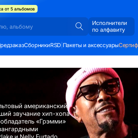
а от 5 альбомов
Исполнители
по алфавиту
редзаказ
Сборники
RSD
|
Пакеты и аксессуары
Серти
ультовый американский
ший звучание хип-хопа
й обладатель «Грэмми»
авангардными
lake и Nelly Furtado