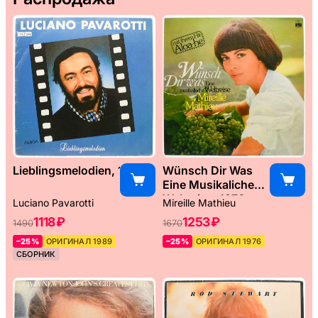
Lieblingsmelodien, 1989
Wünsch Dir Was
Eine Musikaliche
Weltreise, 1976
Luciano Pavarotti
Mireille Mathieu
1118 ₽
1253 ₽
1490
1670
–25%
ОРИГИНАЛ 1989
–25%
ОРИГИНАЛ 1976
СБОРНИК