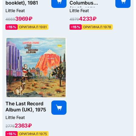
booklet), 1981
Columbus
(2LP), 1978
Little Feat
Little Feat
3969 ₽
4233 ₽
4669
4979
–15%
ОРИГИНАЛ 1981
–15%
ОРИГИНАЛ 1978
The Last Record
Album (UK), 1975
Little Feat
2363 ₽
2779
–15%
ОРИГИНАЛ 1975