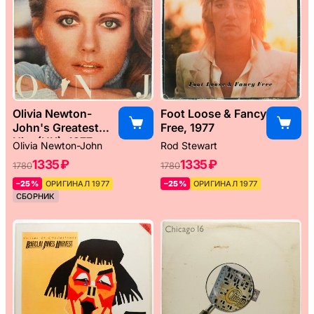
Olivia Newton-
Foot Loose & Fancy
John's Greatest
Free, 1977
Hits (UK), 1977
Olivia Newton-John
Rod Stewart
1335 ₽
1335 ₽
1780
1780
–25%
ОРИГИНАЛ 1977
–25%
ОРИГИНАЛ 1977
СБОРНИК