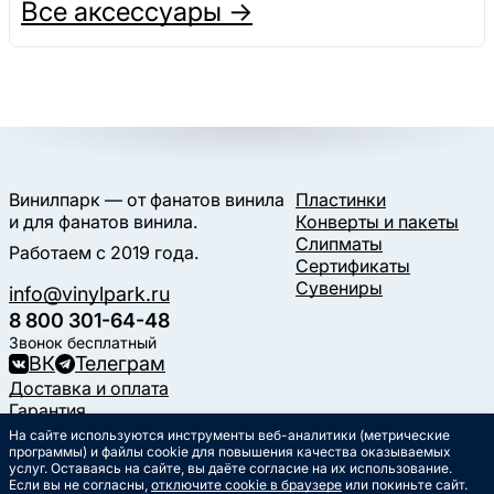
Все аксессуары →
Винилпарк — от фанатов винила
Пластинки
и для фанатов винила.
Конверты и пакеты
Слипматы
Работаем с 2019 года.
Сертификаты
Сувениры
info@vinylpark.ru
8 800 301-64-48
Звонок бесплатный
ВК
Телеграм
Доставка и оплата
Гарантия
Контакты
На сайте используются инструменты веб-аналитики (метрические
программы) и файлы cookie для повышения качества оказываемых
Статьи
услуг. Оставаясь на сайте, вы даёте согласие на их использование.
Музыкальный календарь
Если вы не согласны,
отключите cookie в браузере
или покиньте сайт.