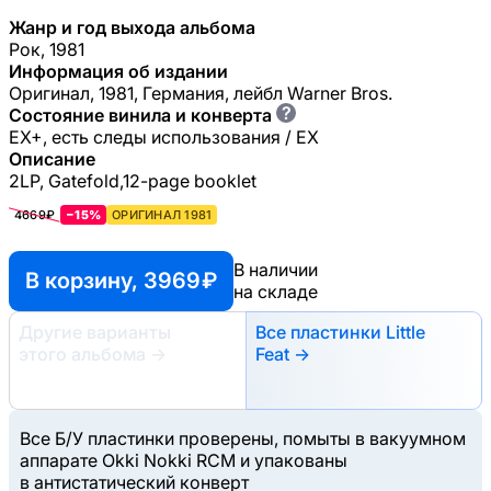
Жанр и год выхода альбома
Рок, 1981
Информация об издании
Оригинал, 1981, Германия, лейбл Warner Bros.
?
Состояние винила и конверта
EX+, есть следы использования / EX
Описание
2LP, Gatefold,12-page booklet
4669₽
−15%
ОРИГИНАЛ 1981
В наличии
В корзину, 3969 ₽
на складе
Другие варианты
Все пластинки Little
этого альбома
→
Feat →
Все Б/У пластинки проверены, помыты в вакуумном
аппарате Okki Nokki RCM и упакованы
в антистатический конверт