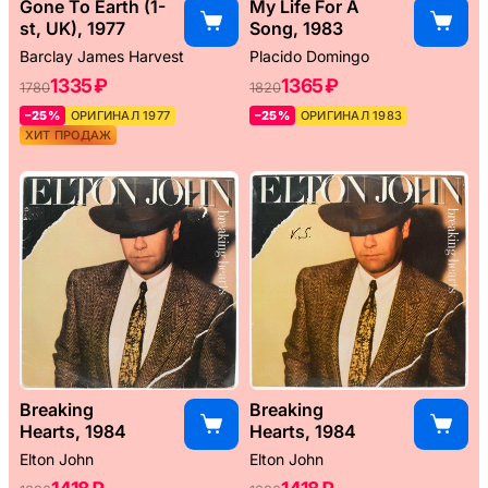
Gone To Earth (1-
My Life For A
st, UK), 1977
Song, 1983
Barclay James Harvest
Placido Domingo
1335 ₽
1365 ₽
1780
1820
–25%
ОРИГИНАЛ 1977
–25%
ОРИГИНАЛ 1983
ХИТ ПРОДАЖ
Breaking
Breaking
Hearts, 1984
Hearts, 1984
Elton John
Elton John