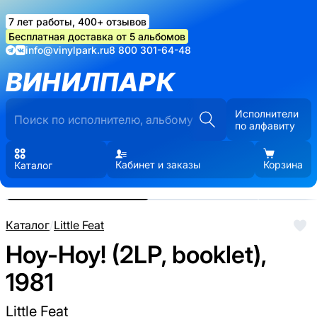
7 лет работы, 400+ отзывов
Бесплатная доставка от 5 альбомов
info@vinylpark.ru
8 800 301-64-48
ВИНИЛПАРК
Исполнители
по алфавиту
Кабинет и заказы
Корзина
Каталог
Реальные фото пластинки.
Нажмите, чтобы увеличить
Каталог
/
Little Feat
Hoy-Hoy! (2LP, booklet),
1981
Little Feat