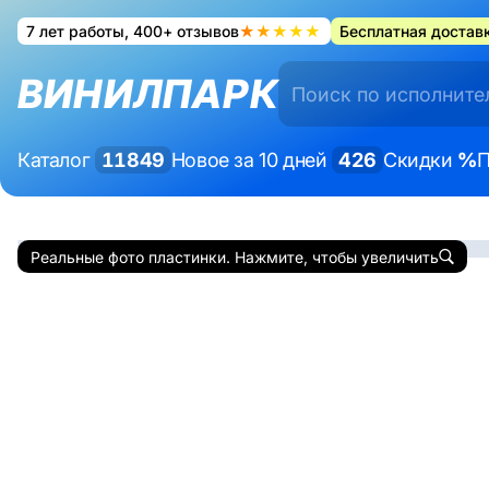
7 лет работы, 400+ отзывов
★★★★★
Бесплатная доставк
ВИНИЛПАРК
Каталог
11849
Новое за 10 дней
426
Скидки
%
П
Реальные фото пластинки. Нажмите, чтобы увеличить