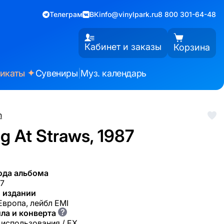
Телеграм
ВК
info@vinylpark.ru
8 800 301-64-48
Кабинет и заказы
Корзина
✦
фикаты
Сувениры
|
Муз. календарь
n
g At Straws, 1987
ода альбома
87
 издании
 Европа, лейбл EMI
?
ла и конверта
 использования / EX