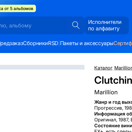
а от 5 альбомов
Исполнители
по алфавиту
редзаказ
Сборники
RSD
|
Пакеты и аксессуары
Серти
Каталог
/
Marillio
Clutchin
Marillion
Жанр и год вых
Прогрессив, 19
Информация об
Оригинал, 1987,
Состояние вини
EX+, есть следы