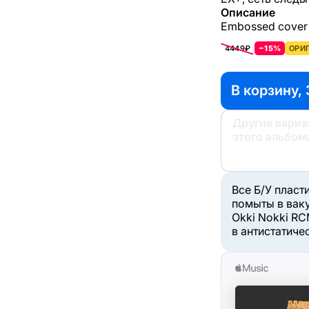
Описание
Embossed cover
4449₽
−15%
ОРИГ
В корзину, 
Другие вари
этого альбом
Все Б/У пласт
помыты в вак
Okki Nokki RC
в антистатиче