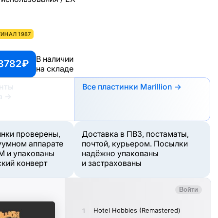
ИНАЛ 1987
В наличии
3782 ₽
на складе
анты
Все пластинки Marillion →
а
→
инки проверены,
Доставка в ПВЗ, постаматы,
уумном аппарате
почтой, курьером. Посылки
M и упакованы
надёжно упакованы
ский конверт
и застрахованы