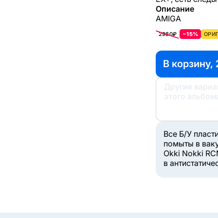
Описание
AMIGA
2980₽
−15%
ОРИГ
В корзину, 
Другие вари
этого альбом
Все Б/У пласт
помыты в вак
Okki Nokki RC
в антистатиче