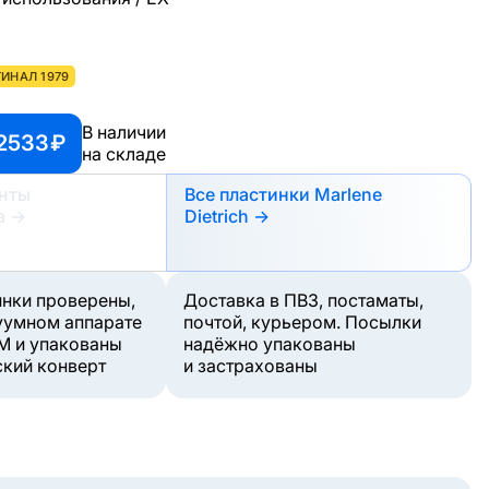
ИНАЛ 1979
В наличии
2533 ₽
на складе
анты
Все пластинки Marlene
а
→
Dietrich →
инки проверены,
Доставка в ПВЗ, постаматы,
уумном аппарате
почтой, курьером. Посылки
M и упакованы
надёжно упакованы
ский конверт
и застрахованы