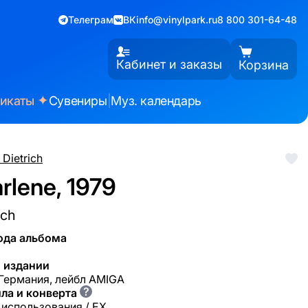
Телеграм
ВК
info@vinylpark.ru
8 800 301-64-48
Кабинет и заказы
Корзина
✦
фикаты
Сувениры
|
Муз. календарь
 Dietrich
rlene, 1979
ich
ода альбома
 издании
 Германия, лейбл AMIGA
?
ла и конверта
 использования / EX