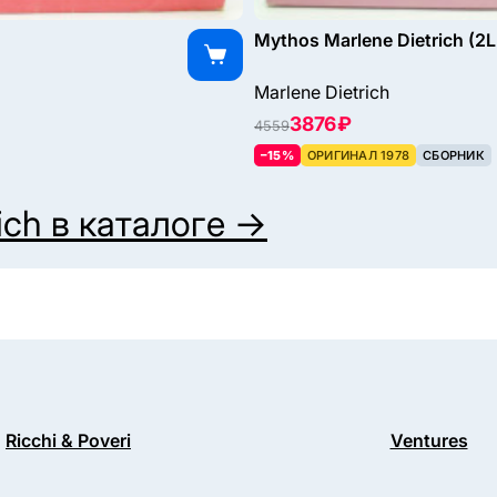
Mythos Marlene Dietrich (2L
Marlene Dietrich
3876 ₽
4559
–15%
ОРИГИНАЛ 1978
СБОРНИК
ich
в каталоге →
Ricchi & Poveri
Ventures