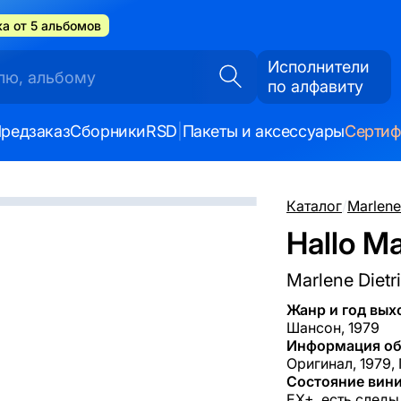
а от 5 альбомов
Исполнители
по алфавиту
редзаказ
Сборники
RSD
|
Пакеты и аксессуары
Серти
Каталог
/
Marlene
Hallo Ma
Marlene Dietr
Жанр и год вых
Шансон, 1979
Информация об
Оригинал, 1979,
Состояние вини
EX+, есть следы