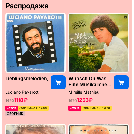
Распродажа
Lieblingsmelodien, 1989
Wünsch Dir Was
Eine Musikaliche
Weltreise, 1976
Luciano Pavarotti
Mireille Mathieu
1118 ₽
1253 ₽
1490
1670
–25%
ОРИГИНАЛ 1989
–25%
ОРИГИНАЛ 1976
СБОРНИК