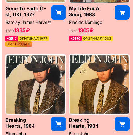
Gone To Earth (1-
My Life For A
st, UK), 1977
Song, 1983
Barclay James Harvest
Placido Domingo
1335 ₽
1365 ₽
1780
1820
–25%
ОРИГИНАЛ 1977
–25%
ОРИГИНАЛ 1983
ХИТ ПРОДАЖ
Breaking
Breaking
Hearts, 1984
Hearts, 1984
Elton John
Elton John