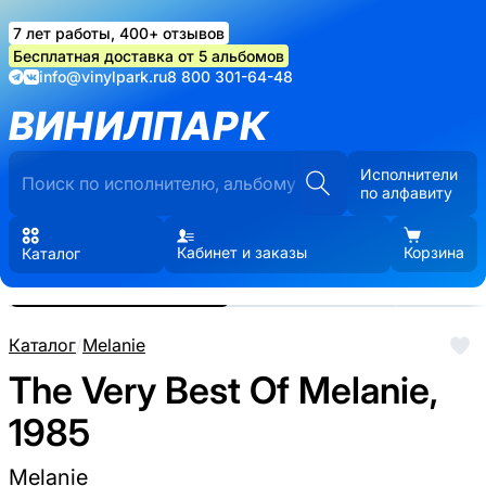
7 лет работы, 400+ отзывов
Бесплатная доставка от 5 альбомов
info@vinylpark.ru
8 800 301-64-48
ВИНИЛПАРК
Исполнители
по алфавиту
Кабинет и заказы
Корзина
Каталог
Реальные фото пластинки.
Нажмите, чтобы увеличить
Каталог
/
Melanie
The Very Best Of Melanie,
1985
Melanie