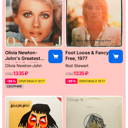
Olivia Newton-
Foot Loose & Fancy
John's Greatest
Free, 1977
Hits (UK), 1977
Olivia Newton-John
Rod Stewart
1335 ₽
1335 ₽
1780
1780
–25%
ОРИГИНАЛ 1977
–25%
ОРИГИНАЛ 1977
СБОРНИК