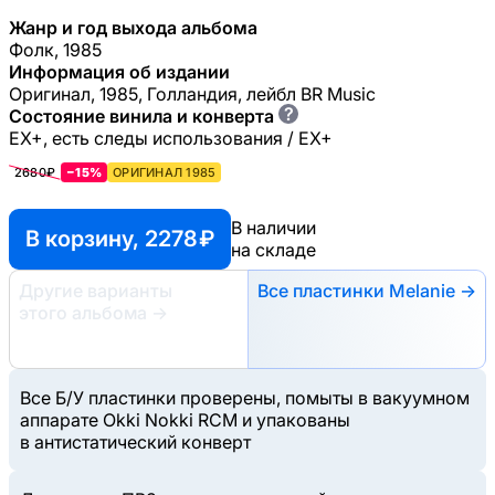
Жанр и год выхода альбома
Фолк, 1985
Информация об издании
Оригинал, 1985, Голландия, лейбл BR Music
?
Состояние винила и конверта
EX+, есть следы использования / EX+
2680₽
−15%
ОРИГИНАЛ 1985
В наличии
В корзину, 2278 ₽
на складе
Другие варианты
Все пластинки Melanie →
этого альбома
→
Все Б/У пластинки проверены, помыты в вакуумном
аппарате Okki Nokki RCM и упакованы
в антистатический конверт