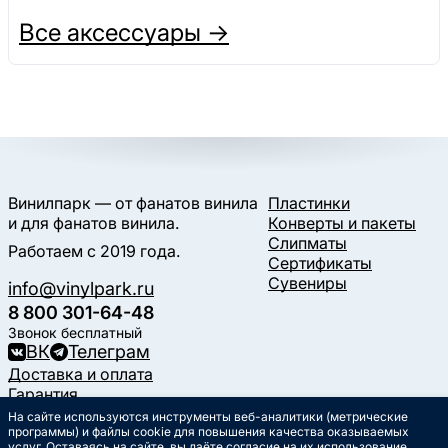
Все аксессуары →
Винилпарк — от фанатов винила
Пластинки
и для фанатов винила.
Конверты и пакеты
Слипматы
Работаем с 2019 года.
Сертификаты
Сувениры
info@vinylpark.ru
8 800 301-64-48
Звонок бесплатный
ВК
Телеграм
Доставка и оплата
Гарантия
Контакты
На сайте используются инструменты веб-аналитики (метрические
программы) и файлы cookie для повышения качества оказываемых
Статьи
услуг. Оставаясь на сайте, вы даёте согласие на их использование.