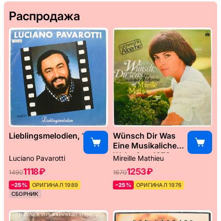
Распродажа
Lieblingsmelodien, 1989
Wünsch Dir Was
Eine Musikaliche
Weltreise, 1976
Luciano Pavarotti
Mireille Mathieu
1118 ₽
1253 ₽
1490
1670
–25%
ОРИГИНАЛ 1989
–25%
ОРИГИНАЛ 1976
СБОРНИК