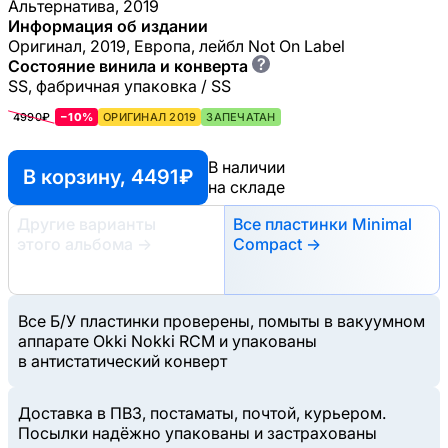
Альтернатива, 2019
Информация об издании
Оригинал, 2019, Европа, лейбл Not On Label
?
Состояние винила и конверта
SS, фабричная упаковка / SS
4990₽
−10%
ОРИГИНАЛ 2019
ЗАПЕЧАТАН
В наличии
В корзину, 4491 ₽
на складе
Другие варианты
Все пластинки Minimal
этого альбома
→
Compact →
Все Б/У пластинки проверены, помыты в вакуумном
аппарате Okki Nokki RCM и упакованы
в антистатический конверт
Доставка в ПВЗ, постаматы, почтой, курьером.
Посылки надёжно упакованы и застрахованы