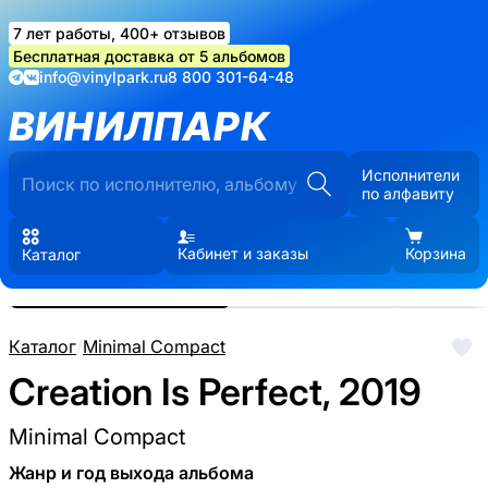
7 лет работы, 400+ отзывов
Бесплатная доставка от 5 альбомов
info@vinylpark.ru
8 800 301-64-48
ВИНИЛПАРК
Исполнители
по алфавиту
Кабинет и заказы
Корзина
Каталог
Реальные фото пластинки.
Нажмите, чтобы увеличить
Каталог
/
Minimal Compact
Creation Is Perfect, 2019
Minimal Compact
Жанр и год выхода альбома