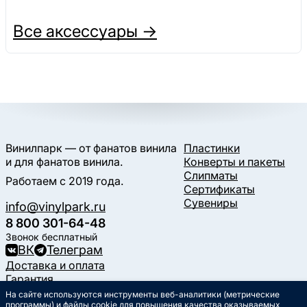
Все аксессуары →
Винилпарк — от фанатов винила
Пластинки
и для фанатов винила.
Конверты и пакеты
Слипматы
Работаем с 2019 года.
Сертификаты
Сувениры
info@vinylpark.ru
8 800 301-64-48
Звонок бесплатный
ВК
Телеграм
Доставка и оплата
Гарантия
Контакты
На сайте используются инструменты веб-аналитики (метрические
программы) и файлы cookie для повышения качества оказываемых
Статьи