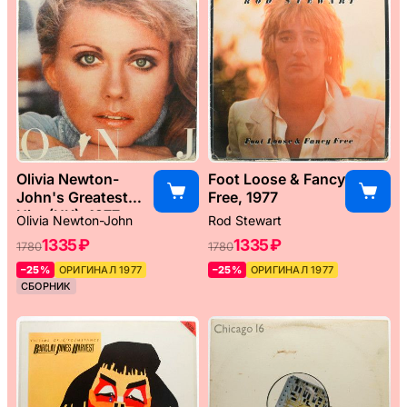
Olivia Newton-
Foot Loose & Fancy
John's Greatest
Free, 1977
Hits (UK), 1977
Olivia Newton-John
Rod Stewart
1335 ₽
1335 ₽
1780
1780
–25%
ОРИГИНАЛ 1977
–25%
ОРИГИНАЛ 1977
СБОРНИК