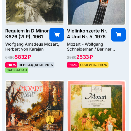
Requiem In D Minor
Violinkonzerte Nr.
K626 (2LP), 1961
4 Und Nr. 5, 1976
Wolfgang Amadeus Mozart,
Mozart - Wolfgang
Herbert von Karajan
Schneiderhan / Berliner
Philharmoniker, Symphonie-
5832 ₽
2533 ₽
6480
2980
Orchester Des NDR, Hans
Schmidt-Isserstedt
–10%
ПЕРЕИЗДАНИЕ 2015
–15%
ОРИГИНАЛ 1976
ЗАПЕЧАТАН