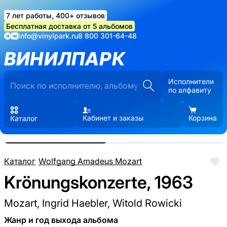
7 лет работы, 400+ отзывов
Бесплатная доставка от 5 альбомов
info@vinylpark.ru
8 800 301-64-48
ВИНИЛПАРК
Исполнители
по алфавиту
Кабинет и заказы
Корзина
Каталог
Реальные фото пластинки.
Нажмите, чтобы увеличить
Каталог
/
Wolfgang Amadeus Mozart
Krönungskonzerte, 1963
Mozart, Ingrid Haebler, Witold Rowicki
Жанр и год выхода альбома