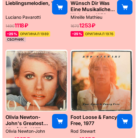
Lieblingsmelodien, 1989
Wünsch Dir Was
Eine Musikaliche
Weltreise, 1976
Luciano Pavarotti
Mireille Mathieu
1118 ₽
1253 ₽
1490
1670
–25%
ОРИГИНАЛ 1989
–25%
ОРИГИНАЛ 1976
СБОРНИК
Olivia Newton-
Foot Loose & Fancy
John's Greatest
Free, 1977
Hits (UK), 1977
Olivia Newton-John
Rod Stewart