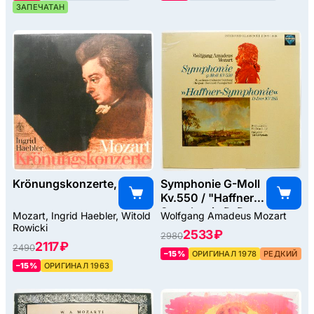
ЗАПЕЧАТАН
Krönungskonzerte, 1963
Symphonie G-Moll
Kv.550 / "Haffner-
Symphonie D-Dur
Mozart, Ingrid Haebler, Witold
Wolfgang Amadeus Mozart
Kv.385, 1978
Rowicki
2533 ₽
2980
2117 ₽
2490
–15%
ОРИГИНАЛ 1978
РЕДКИЙ
–15%
ОРИГИНАЛ 1963