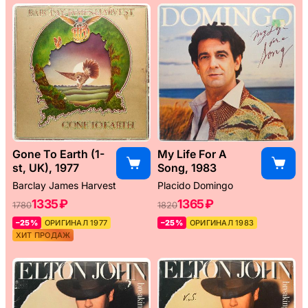
Gone To Earth (1-
My Life For A
st, UK), 1977
Song, 1983
Barclay James Harvest
Placido Domingo
1335 ₽
1365 ₽
1780
1820
–25%
ОРИГИНАЛ 1977
–25%
ОРИГИНАЛ 1983
ХИТ ПРОДАЖ