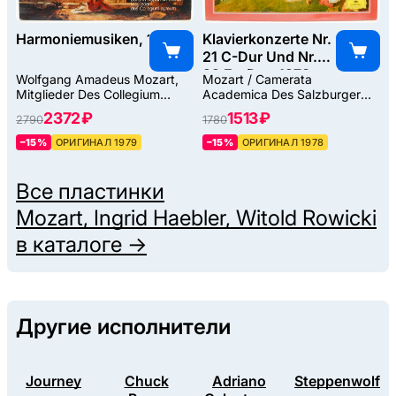
Harmoniemusiken, 1979
Klavierkonzerte Nr.
21 C-Dur Und Nr.
22 Es-Dur, 1978
Wolfgang Amadeus Mozart,
Mozart / Camerata
Mitglieder Des Collegium
Academica Des Salzburger
Aureum
Mozarteums / Géza Anda
2372 ₽
1513 ₽
2790
1780
–15%
ОРИГИНАЛ 1979
–15%
ОРИГИНАЛ 1978
Все пластинки
Mozart, Ingrid Haebler, Witold Rowicki
в каталоге →
Другие исполнители
Journey
Chuck
Adriano
Steppenwolf