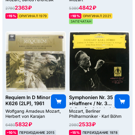
2363 ₽
4842 ₽
2780
5380
–15%
ОРИГИНАЛ 1979
–10%
ОРИГИНАЛ 2021
ЗАПЕЧАТАН
Requiem In D Minor
Symphonien Nr. 35
K626 (2LP), 1961
»Haffner« / Nr. 32
G-Dur (In G Major) /
Wolfgang Amadeus Mozart,
Mozart, Berliner
Nr. 38
Herbert von Karajan
Philharmoniker · Karl Böhm
»Prager«, 1960
5832 ₽
2533 ₽
6480
2980
–10%
ПЕРЕИЗДАНИЕ 2015
–15%
ПЕРЕИЗДАНИЕ 1978