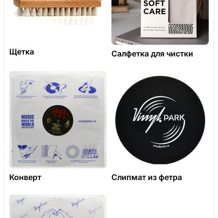
Щетка
Салфетка для чистки
Конверт
Слипмат из фетра