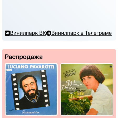
Винилпарк ВК
Винилпарк в Телеграме
Распродажа