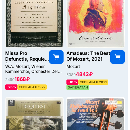
Missa Pro
Amadeus: The Best
Defunctis, Requiem
Of Mozart, 2021
(KV 626), 1977
W.A. Mozart, Wiener
Mozart
Kammerchor, Orchester Der
4842 ₽
5380
Wiener Staatsoper, Pierre
1868 ₽
2490
Colombo
–10%
ОРИГИНАЛ 2021
–25%
ОРИГИНАЛ 1977
ЗАПЕЧАТАН