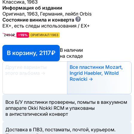
Классика, 1963
Информация об издании
Оригинал, 1963, Германия, лейбл Orbis
?
Состояние винила и конверта
EX+, есть следы использования / EX+
2490₽
−15%
ОРИГИНАЛ 1963
В наличии
В корзину, 2117 ₽
на складе
Другие варианты
Все пластинки Mozart,
этого альбома
→
Ingrid Haebler, Witold
Rowicki →
Все Б/У пластинки проверены, помыты в вакуумном
аппарате Okki Nokki RCM и упакованы
в антистатический конверт
Доставка в ПВЗ, постаматы, почтой, курьером.