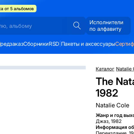
а от 5 альбомов
Исполнители
по алфавиту
редзаказ
Сборники
RSD
|
Пакеты и аксессуары
Серти
Каталог
/
Natalie
The Nata
1982
Natalie Cole
Жанр и год вых
Джаз, 1982
Информация об
Переиздание, 19