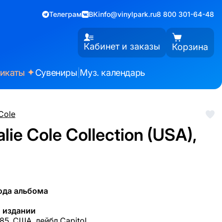
Телеграм
ВК
info@vinylpark.ru
8 800 301-64-48
Кабинет и заказы
Корзина
✦
фикаты
Сувениры
|
Муз. календарь
 Cole
lie Cole Collection (USA),
ода альбома
 издании
85, США, лейбл Capitol