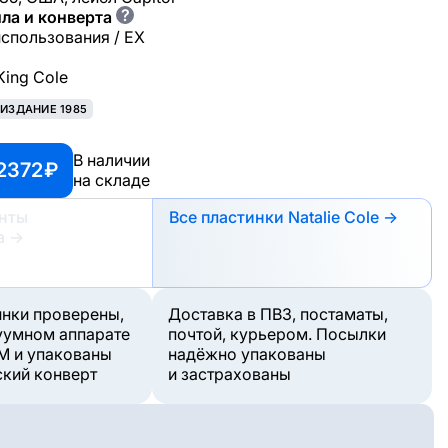
?
ла и конверта
использования / EX
King Cole
ИЗДАНИЕ 1985
В наличии
2372 ₽
на складе
анты
Все пластинки Natalie Cole →
а
→
инки проверены,
Доставка в ПВЗ, постаматы,
уумном аппарате
почтой, курьером. Посылки
M и упакованы
надёжно упакованы
ский конверт
и застрахованы