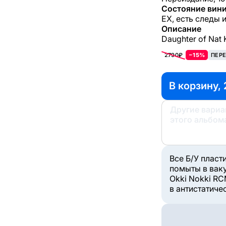
Состояние вини
EX, есть следы 
Описание
Daughter of Nat 
2790₽
−15%
ПЕРЕ
В корзину, 
Другие вари
этого альбом
Все Б/У пласт
помыты в вак
Okki Nokki RC
в антистатиче