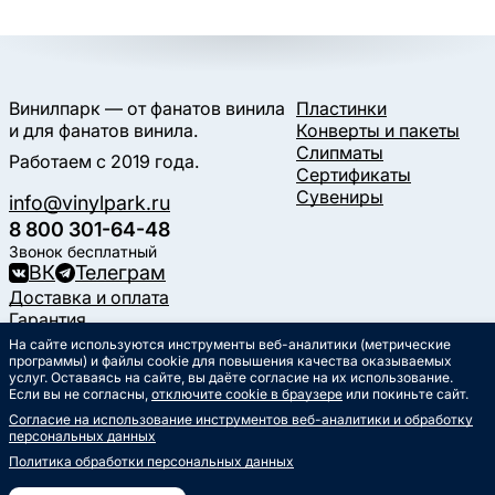
Винилпарк — от фанатов винила
Пластинки
и для фанатов винила.
Конверты и пакеты
Слипматы
Работаем с 2019 года.
Сертификаты
Сувениры
info@vinylpark.ru
8 800 301-64-48
Звонок бесплатный
ВК
Телеграм
Доставка и оплата
Гарантия
Контакты
На сайте используются инструменты веб-аналитики (метрические
программы) и файлы cookie для повышения качества оказываемых
Статьи
услуг. Оставаясь на сайте, вы даёте согласие на их использование.
Музыкальный календарь
Если вы не согласны,
отключите cookie в браузере
или покиньте сайт.
Документы
Согласие на использование инструментов веб-аналитики и обработку
Публичная оферта
персональных данных
Политика обработки
персональных данных
Политика обработки персональных данных
Согласие на обработку
персональных данных