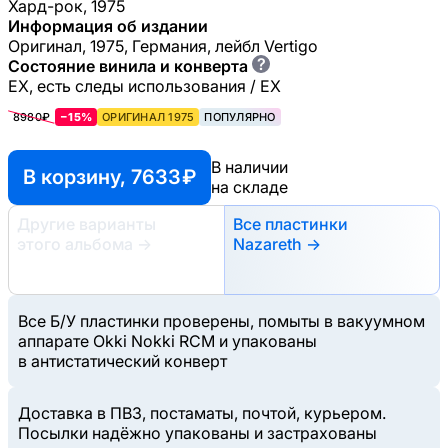
Хард-рок, 1975
Информация об издании
Оригинал, 1975, Германия, лейбл Vertigo
?
Состояние винила и конверта
EX, есть следы использования / EX
8980₽
−15%
ОРИГИНАЛ 1975
ПОПУЛЯРНО
В наличии
В корзину, 7633 ₽
на складе
Другие варианты
Все пластинки
этого альбома
→
Nazareth →
Все Б/У пластинки проверены, помыты в вакуумном
аппарате Okki Nokki RCM и упакованы
в антистатический конверт
Доставка в ПВЗ, постаматы, почтой, курьером.
Посылки надёжно упакованы и застрахованы