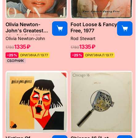
Olivia Newton-
Foot Loose & Fancy
John's Greatest
Free, 1977
Hits (UK), 1977
Olivia Newton-John
Rod Stewart
1335 ₽
1335 ₽
1780
1780
–25%
ОРИГИНАЛ 1977
–25%
ОРИГИНАЛ 1977
СБОРНИК