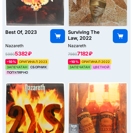
Best Of, 2023
Surviving The
Law, 2022
Nazareth
Nazareth
5382 ₽
7182 ₽
5980
7980
–10%
ОРИГИНАЛ 2023
–10%
ОРИГИНАЛ 2022
ЗАПЕЧАТАН
СБОРНИК
ЗАПЕЧАТАН
ЦВЕТНОЙ
ПОПУЛЯРНО