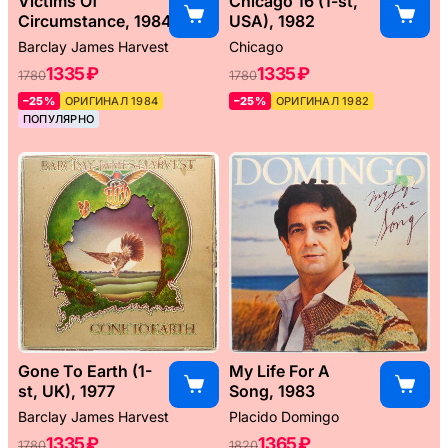
Victims Of
Chicago 16 (1-st,
Circumstance, 1984
USA), 1982
Barclay James Harvest
Chicago
1335 ₽
1335 ₽
1780
1780
–25%
ОРИГИНАЛ 1984
–25%
ОРИГИНАЛ 1982
ПОПУЛЯРНО
Gone To Earth (1-
My Life For A
st, UK), 1977
Song, 1983
Barclay James Harvest
Placido Domingo
1335 ₽
1365 ₽
1780
1820