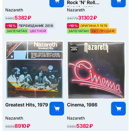
Rock 'N' Roll
(USA), 1976
Nazareth
Nazareth
5382 ₽
31302 ₽
5980
34779
–10%
ПЕРЕИЗДАНИЕ 2019
–10%
ОРИГИНАЛ 1976
ЗАПЕЧАТАН
ЦВЕТНОЙ
ЗАПЕЧАТАН
ХИТ ПРОДАЖ
Greatest Hits, 1979
Cinema, 1986
Nazareth
Nazareth
8910 ₽
5382 ₽
9899
5980