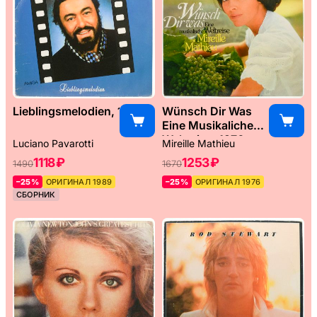
Lieblingsmelodien, 1989
Wünsch Dir Was
Eine Musikaliche
Weltreise, 1976
Luciano Pavarotti
Mireille Mathieu
1118 ₽
1253 ₽
1490
1670
–25%
ОРИГИНАЛ 1989
–25%
ОРИГИНАЛ 1976
СБОРНИК