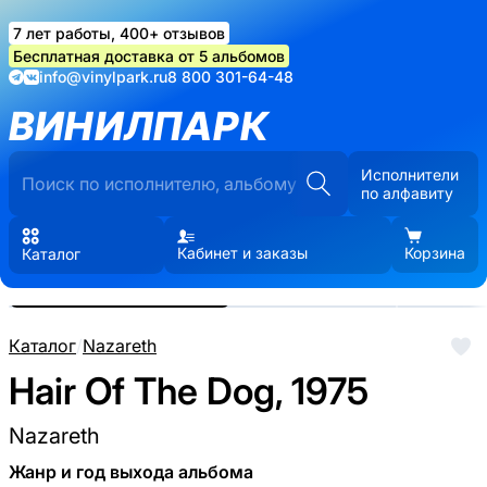
7 лет работы, 400+ отзывов
Бесплатная доставка от 5 альбомов
info@vinylpark.ru
8 800 301-64-48
ВИНИЛПАРК
Исполнители
по алфавиту
Кабинет и заказы
Корзина
Каталог
Реальные фото пластинки.
Нажмите, чтобы увеличить
Каталог
/
Nazareth
Hair Of The Dog, 1975
Nazareth
Жанр и год выхода альбома