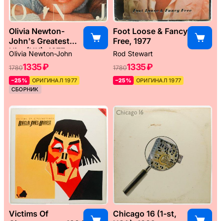
Olivia Newton-
Foot Loose & Fancy
John's Greatest
Free, 1977
Hits (UK), 1977
Olivia Newton-John
Rod Stewart
1335 ₽
1335 ₽
1780
1780
–25%
ОРИГИНАЛ 1977
–25%
ОРИГИНАЛ 1977
СБОРНИК
Victims Of
Chicago 16 (1-st,