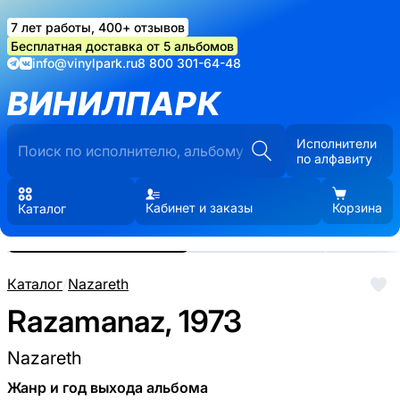
7 лет работы, 400+ отзывов
Бесплатная доставка от 5 альбомов
info@vinylpark.ru
8 800 301-64-48
ВИНИЛПАРК
Исполнители
по алфавиту
Кабинет и заказы
Корзина
Каталог
Реальные фото пластинки.
Нажмите, чтобы увеличить
Каталог
/
Nazareth
Razamanaz, 1973
Nazareth
Жанр и год выхода альбома