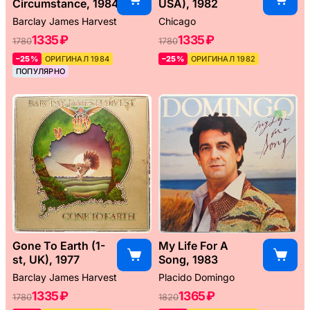
Circumstance, 1984
USA), 1982
Barclay James Harvest
Chicago
1335 ₽
1335 ₽
1780
1780
–25%
ОРИГИНАЛ 1984
–25%
ОРИГИНАЛ 1982
ПОПУЛЯРНО
Gone To Earth (1-
My Life For A
st, UK), 1977
Song, 1983
Barclay James Harvest
Placido Domingo
1335 ₽
1365 ₽
1780
1820