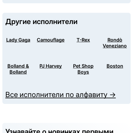
Другие исполнители
Lady Gaga
Camouflage
T-Rex
Rondò
Veneziano
Bolland &
PJ Harvey
Pet Shop
Boston
Bolland
Boys
Все исполнители по алфавиту →
Узнавайте о новинках первыми