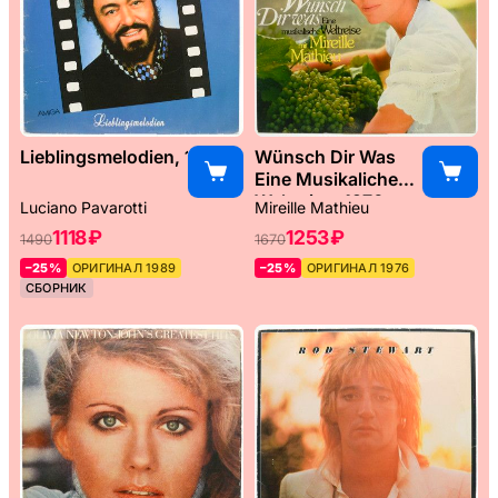
Lieblingsmelodien, 1989
Wünsch Dir Was
Eine Musikaliche
Weltreise, 1976
Luciano Pavarotti
Mireille Mathieu
1118 ₽
1253 ₽
1490
1670
–25%
ОРИГИНАЛ 1989
–25%
ОРИГИНАЛ 1976
СБОРНИК