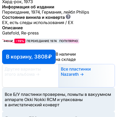
Хард-рок, 1973
Информация об издании
Переиздание, 1974, Германия, лейбл Philips
?
Состояние винила и конверта
EX, есть следы использования / EX
Описание
Gatefold, Re-press
4480₽
−15%
ПЕРЕИЗДАНИЕ 1974
ПОПУЛЯРНО
В наличии
В корзину, 3808 ₽
на складе
Другие варианты
Все пластинки
этого альбома
→
Nazareth →
Все Б/У пластинки проверены, помыты в вакуумном
аппарате Okki Nokki RCM и упакованы
в антистатический конверт