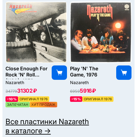
Close Enough For
Play 'N' The
Rock 'N' Roll
Game, 1976
(USA), 1976
Nazareth
Nazareth
31302 ₽
5916 ₽
34779
6959
–10%
ОРИГИНАЛ 1976
–15%
ОРИГИНАЛ 1976
ЗАПЕЧАТАН
ХИТ ПРОДАЖ
Все пластинки
Nazareth
в каталоге →