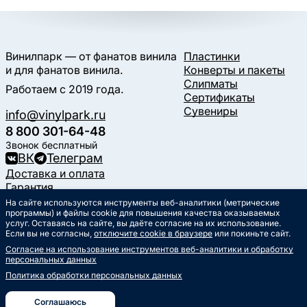
Винилпарк — от фанатов винила
Пластинки
и для фанатов винила.
Конверты и пакеты
Слипматы
Работаем с 2019 года.
Сертификаты
Сувениры
info@vinylpark.ru
8 800 301-64-48
Звонок бесплатный
ВК
Телеграм
Доставка и оплата
Гарантия
Контакты
На сайте используются инструменты веб-аналитики (метрические
программы) и файлы cookie для повышения качества оказываемых
Статьи
услуг. Оставаясь на сайте, вы даёте согласие на их использование.
Музыкальный календарь
Если вы не согласны,
отключите cookie в браузере
или покиньте сайт.
Документы
Согласие на использование инструментов веб-аналитики и обработку
Публичная оферта
персональных данных
Политика обработки
персональных данных
Политика обработки персональных данных
Согласие на обработку
персональных данных
Соглашаюсь