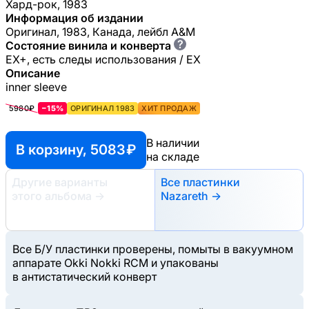
Хард-рок, 1983
Информация об издании
Оригинал, 1983, Канада, лейбл A&M
?
Состояние винила и конверта
EX+, есть следы использования / EX
Описание
inner sleeve
5980₽
−15%
ОРИГИНАЛ 1983
ХИТ ПРОДАЖ
В наличии
В корзину, 5083 ₽
на складе
Другие варианты
Все пластинки
этого альбома
→
Nazareth →
Все Б/У пластинки проверены, помыты в вакуумном
аппарате Okki Nokki RCM и упакованы
в антистатический конверт