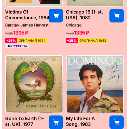
Victims Of
Chicago 16 (1-st,
Circumstance, 1984
USA), 1982
Barclay James Harvest
Chicago
1335 ₽
1335 ₽
1780
1780
–25%
ОРИГИНАЛ 1984
–25%
ОРИГИНАЛ 1982
ПОПУЛЯРНО
Gone To Earth (1-
My Life For A
st, UK), 1977
Song, 1983