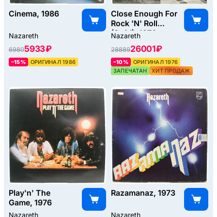
Cinema, 1986
Close Enough For
Rock 'N' Roll
(Swirl), 1976
Nazareth
Nazareth
5933 ₽
26001 ₽
6980
28889
–15%
ОРИГИНАЛ 1986
–10%
ОРИГИНАЛ 1976
ЗАПЕЧАТАН
ХИТ ПРОДАЖ
Play'n' The
Razamanaz, 1973
Game, 1976
Nazareth
Nazareth