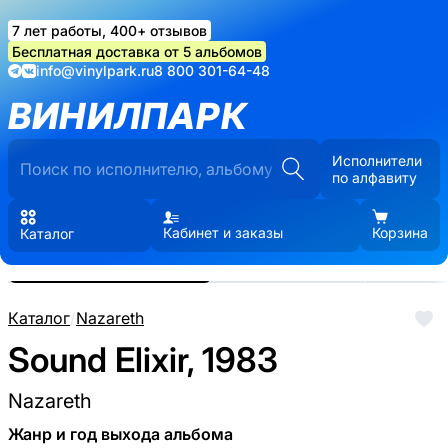
7 лет работы, 400+ отзывов
Бесплатная доставка от 5 альбомов
info@vinylpark.ru
8 800 301-64-48
ВИНИЛПАРК
Исполнители
по алфавиту
Кабинет и заказы
Корзина
Каталог
Реальные фото пластинки.
Нажмите, чтобы увеличить
Каталог
/
Nazareth
Sound Elixir, 1983
Nazareth
Жанр и год выхода альбома