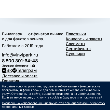
Винилпарк — от фанатов винила
Пластинки
и для фанатов винила.
Конверты и пакеты
Слипматы
Работаем с 2019 года.
Сертификаты
Сувениры
info@vinylpark.ru
8 800 301-64-48
Звонок бесплатный
ВК
Телеграм
Доставка и оплата
Гарантия
Контакты
На сайте используются инструменты веб-аналитики (метрические
программы) и файлы cookie для повышения качества оказываемых
Статьи
услуг. Оставаясь на сайте, вы даёте согласие на их использование.
Музыкальный календарь
Если вы не согласны,
отключите cookie в браузере
или покиньте сайт.
Документы
Согласие на использование инструментов веб-аналитики и обработку
Публичная оферта
персональных данных