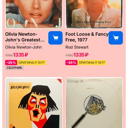
Olivia Newton-
Foot Loose & Fancy
John's Greatest
Free, 1977
Hits (UK), 1977
Olivia Newton-John
Rod Stewart
1335 ₽
1335 ₽
1780
1780
–25%
ОРИГИНАЛ 1977
–25%
ОРИГИНАЛ 1977
СБОРНИК