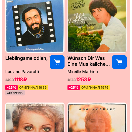
Lieblingsmelodien, 1989
Wünsch Dir Was
Eine Musikaliche
Weltreise, 1976
Luciano Pavarotti
Mireille Mathieu
1118 ₽
1253 ₽
1490
1670
–25%
ОРИГИНАЛ 1989
–25%
ОРИГИНАЛ 1976
СБОРНИК