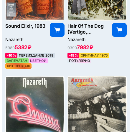
Sound Elixir, 1983
Hair Of The Dog
(Vertigo,
Swirl), 1975
Nazareth
Nazareth
5382 ₽
7982 ₽
5980
9390
–10%
ПЕРЕИЗДАНИЕ 2019
–15%
ОРИГИНАЛ 1975
ЗАПЕЧАТАН
ЦВЕТНОЙ
ПОПУЛЯРНО
ХИТ ПРОДАЖ