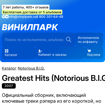
7 лет работы, 400+ отзывов
Бесплатная доставка от 5 альбомов
info@vinylpark.ru
8 800 301-64-48
ВИНИЛПАРК
Исполнители
по алфавиту
Кабинет и заказы
Корзина
Каталог
Каталог
/
Notorious B.I.G.
Greatest Hits (Notorious B.I.G
2007
Официальный сборник, включающий
ключевые треки рэпера из его короткой, но