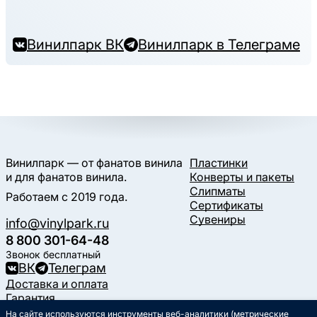
Винилпарк ВК
Винилпарк в Телеграме
Винилпарк — от фанатов винила
Пластинки
и для фанатов винила.
Конверты и пакеты
Слипматы
Работаем с 2019 года.
Сертификаты
Сувениры
info@vinylpark.ru
8 800 301-64-48
Звонок бесплатный
ВК
Телеграм
Доставка и оплата
Гарантия
Контакты
На сайте используются инструменты веб-аналитики (метрические