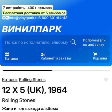
7 лет работы, 400+ отзывов
Бесплатная доставка от 5 альбомов
info@vinylpark.ru
8 800 301-64-48
ВИНИЛПАРК
Исполнители
по алфавиту
Кабинет и заказы
Корзина
Каталог
Реальные фото пластинки.
Нажмите, чтобы увеличить
Каталог
/
Rolling Stones
12 X 5 (UK), 1964
Rolling Stones
Жанр и год выхода альбома