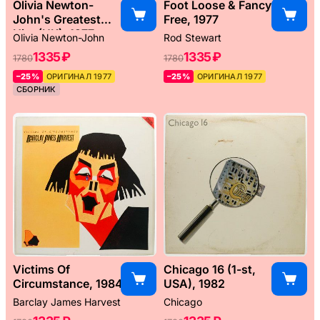
Olivia Newton-
Foot Loose & Fancy
John's Greatest
Free, 1977
Hits (UK), 1977
Olivia Newton-John
Rod Stewart
1335 ₽
1335 ₽
1780
1780
–25%
ОРИГИНАЛ 1977
–25%
ОРИГИНАЛ 1977
СБОРНИК
Victims Of
Chicago 16 (1-st,
Circumstance, 1984
USA), 1982
Barclay James Harvest
Chicago