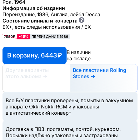
Рок, 1964
Информация об издании
Переиздание, 1986, Англия, лейбл Decca
?
Состояние винила и конверта
EX+, есть следы использования / EX
7580₽
−15%
ПЕРЕИЗДАНИЕ 1986
В наличии
В корзину, 6443 ₽
на складе
Другие варианты
Все пластинки Rolling
этого альбома
→
Stones →
Все Б/У пластинки проверены, помыты в вакуумном
аппарате Okki Nokki RCM и упакованы
в антистатический конверт
Доставка в ПВЗ, постаматы, почтой, курьером.
Посылки надёжно упакованы и застрахованы