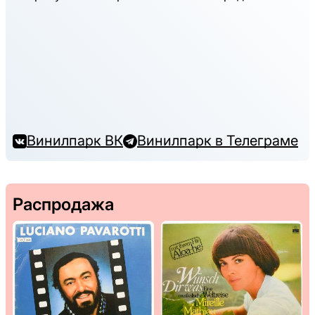
Винилпарк ВК
Винилпарк в Телеграме
Распродажа