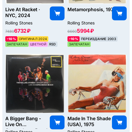
Live At Racket ·
Metamorphosis, 1975
NYC, 2024
Rolling Stones
Rolling Stones
6732 ₽
5994 ₽
7480
6660
–10%
ОРИГИНАЛ 2024
–10%
ПЕРЕИЗДАНИЕ 2003
ЗАПЕЧАТАН
ЦВЕТНОЙ
RSD
ЗАПЕЧАТАН
A Bigger Bang -
Made In The Shade
Live On
(USA), 1975
Copacabana Beach
Rolling Stones
Rolling Stones