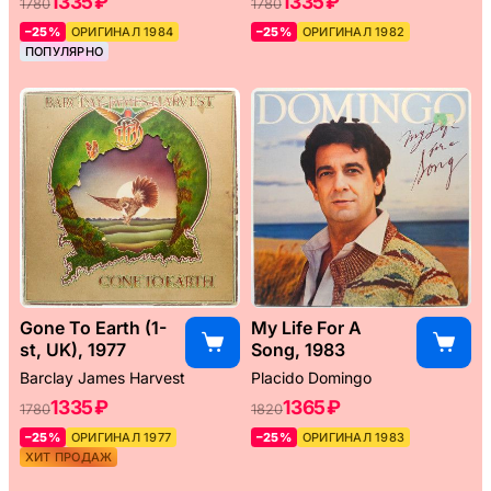
1335 ₽
1335 ₽
1780
1780
–25%
ОРИГИНАЛ 1984
–25%
ОРИГИНАЛ 1982
ПОПУЛЯРНО
Gone To Earth (1-
My Life For A
st, UK), 1977
Song, 1983
Barclay James Harvest
Placido Domingo
1335 ₽
1365 ₽
1780
1820
–25%
ОРИГИНАЛ 1977
–25%
ОРИГИНАЛ 1983
ХИТ ПРОДАЖ