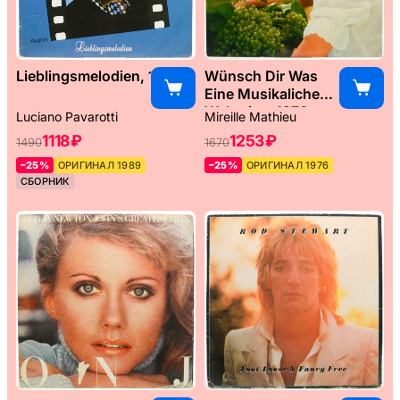
Lieblingsmelodien, 1989
Wünsch Dir Was
Eine Musikaliche
Weltreise, 1976
Luciano Pavarotti
Mireille Mathieu
1118 ₽
1253 ₽
1490
1670
–25%
ОРИГИНАЛ 1989
–25%
ОРИГИНАЛ 1976
СБОРНИК