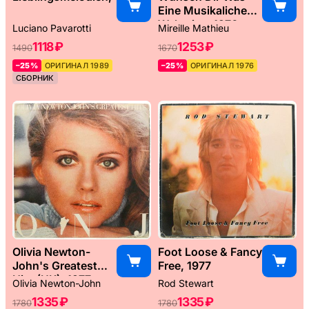
Eine Musikaliche
Weltreise, 1976
Luciano Pavarotti
Mireille Mathieu
1118 ₽
1253 ₽
1490
1670
–25%
ОРИГИНАЛ 1989
–25%
ОРИГИНАЛ 1976
СБОРНИК
Olivia Newton-
Foot Loose & Fancy
John's Greatest
Free, 1977
Hits (UK), 1977
Olivia Newton-John
Rod Stewart
1335 ₽
1335 ₽
1780
1780