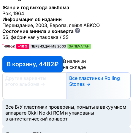
Жанр и год выхода альбома
Рок, 1964
Информация об издании
Переиздание, 2003, Европа, лейбл ABKCO
?
Состояние винила и конверта
SS, фабричная упаковка / SS
4980₽
−10%
ПЕРЕИЗДАНИЕ 2003
ЗАПЕЧАТАН
В наличии
В корзину, 4482 ₽
на складе
Другие варианты
Все пластинки Rolling
этого альбома
→
Stones →
Все Б/У пластинки проверены, помыты в вакуумном
аппарате Okki Nokki RCM и упакованы
в антистатический конверт