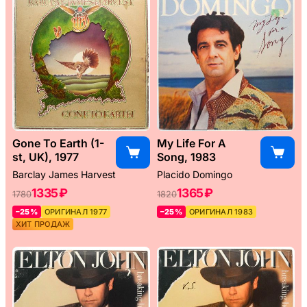
Gone To Earth (1-
My Life For A
st, UK), 1977
Song, 1983
Barclay James Harvest
Placido Domingo
1335 ₽
1365 ₽
1780
1820
–25%
ОРИГИНАЛ 1977
–25%
ОРИГИНАЛ 1983
ХИТ ПРОДАЖ