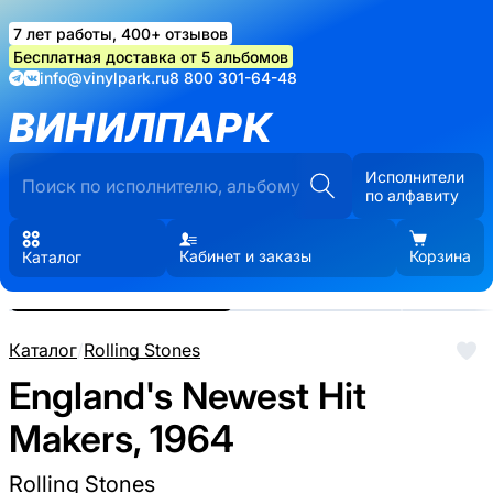
7 лет работы, 400+ отзывов
Бесплатная доставка от 5 альбомов
info@vinylpark.ru
8 800 301-64-48
ВИНИЛПАРК
Исполнители
по алфавиту
Кабинет и заказы
Корзина
Каталог
Реальные фото пластинки.
Нажмите, чтобы увеличить
Каталог
/
Rolling Stones
England's Newest Hit
Makers, 1964
Rolling Stones