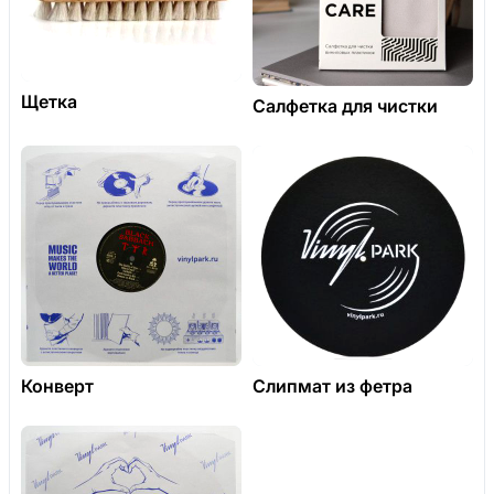
Щетка
Салфетка для чистки
Конверт
Слипмат из фетра