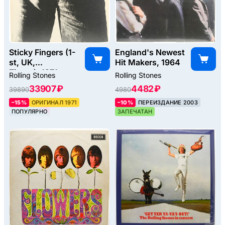
Sticky Fingers (1-
England's Newest
st, UK,
Hit Makers, 1964
Zipper), 1971
Rolling Stones
Rolling Stones
33907 ₽
4482 ₽
39890
4980
–15%
ОРИГИНАЛ 1971
–10%
ПЕРЕИЗДАНИЕ 2003
ПОПУЛЯРНО
ЗАПЕЧАТАН