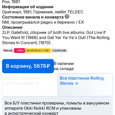
Рок, 1981
Информация об издании
Оригинал, 1981, Германия, лейбл TELDEC
?
Состояние винила и конверта
NM, проигрывался редко и бережно / EX
Описание
2LP, Gatefold, сборник of both live albums: Got Live If
You Want It! (1966) and Get Yer Ya-Ya's Out! (The Rolling
Stones In Concert) (1970).
6680₽
−15%
ОРИГИНАЛ 1981
СБОРНИК
В наличии
В корзину, 5678 ₽
на складе
Другие варианты
Все пластинки Rolling
этого альбома
→
Stones →
Все Б/У пластинки проверены, помыты в вакуумном
аппарате Okki Nokki RCM и упакованы
в антистатический конверт