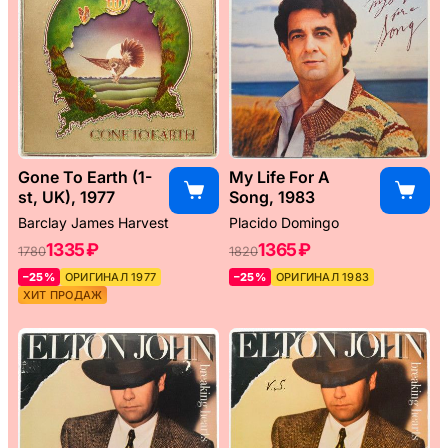
Gone To Earth (1-
My Life For A
st, UK), 1977
Song, 1983
Barclay James Harvest
Placido Domingo
1335 ₽
1365 ₽
1780
1820
–25%
ОРИГИНАЛ 1977
–25%
ОРИГИНАЛ 1983
ХИТ ПРОДАЖ