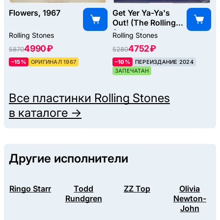
Flowers, 1967
Get Yer Ya-Ya's
Out! (The Rolling
Stones In
Rolling Stones
Rolling Stones
Concert), 1970
4990 ₽
4752 ₽
5870
5280
–15%
ОРИГИНАЛ 1967
–10%
ПЕРЕИЗДАНИЕ 2024
ЗАПЕЧАТАН
Все пластинки
Rolling Stones
в каталоге →
Другие исполнители
Ringo Starr
Todd
ZZ Top
Olivia
Rundgren
Newton-
John