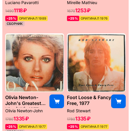
Weltreise, 1976
Luciano Pavarotti
Mireille Mathieu
1118 ₽
1253 ₽
1490
1670
–25%
ОРИГИНАЛ 1989
–25%
ОРИГИНАЛ 1976
СБОРНИК
Olivia Newton-
Foot Loose & Fancy
John's Greatest
Free, 1977
Hits (UK), 1977
Olivia Newton-John
Rod Stewart
1335 ₽
1335 ₽
1780
1780
–25%
ОРИГИНАЛ 1977
–25%
ОРИГИНАЛ 1977