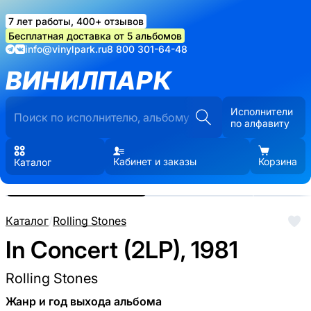
7 лет работы, 400+ отзывов
Бесплатная доставка от 5 альбомов
info@vinylpark.ru
8 800 301-64-48
ВИНИЛПАРК
Исполнители
по алфавиту
Кабинет и заказы
Корзина
Каталог
Реальные фото пластинки.
Нажмите, чтобы увеличить
Каталог
/
Rolling Stones
In Concert (2LP), 1981
Rolling Stones
Жанр и год выхода альбома