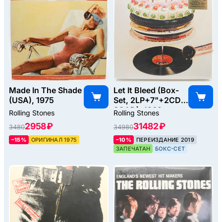
Made In The Shade
Let It Bleed (Box-
(USA), 1975
Set, 2LP+7"+2CD-
SCAD), 1969
Rolling Stones
Rolling Stones
2958 ₽
31482 ₽
3480
34980
–15%
ОРИГИНАЛ 1975
–10%
ПЕРЕИЗДАНИЕ 2019
ЗАПЕЧАТАН
БОКС-СЕТ