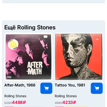
Ещё Rolling Stones
After-Math, 1966
Tattoo You, 1981
Rolling Stones
Rolling Stones
4488 ₽
4233 ₽
5280
4980