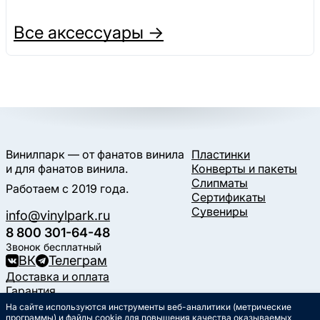
Все аксессуары →
Винилпарк — от фанатов винила
Пластинки
и для фанатов винила.
Конверты и пакеты
Слипматы
Работаем с 2019 года.
Сертификаты
Сувениры
info@vinylpark.ru
8 800 301-64-48
Звонок бесплатный
ВК
Телеграм
Доставка и оплата
Гарантия
Контакты
На сайте используются инструменты веб-аналитики (метрические
программы) и файлы cookie для повышения качества оказываемых
Статьи