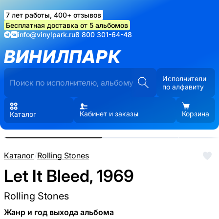
7 лет работы, 400+ отзывов
Бесплатная доставка от 5 альбомов
info@vinylpark.ru
8 800 301-64-48
ВИНИЛПАРК
Исполнители
по алфавиту
Кабинет и заказы
Корзина
Каталог
Реальные фото пластинки.
Нажмите, чтобы увеличить
Каталог
/
Rolling Stones
Let It Bleed, 1969
Rolling Stones
Жанр и год выхода альбома