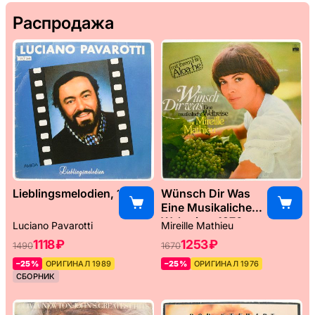
Распродажа
Lieblingsmelodien, 1989
Wünsch Dir Was
Eine Musikaliche
Weltreise, 1976
Luciano Pavarotti
Mireille Mathieu
1118 ₽
1253 ₽
1490
1670
–25%
ОРИГИНАЛ 1989
–25%
ОРИГИНАЛ 1976
СБОРНИК