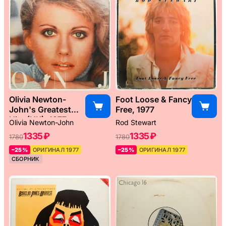
Olivia Newton-
Foot Loose & Fancy
John's Greatest
Free, 1977
Hits (UK), 1977
Olivia Newton-John
Rod Stewart
1335 ₽
1335 ₽
1780
1780
–25%
ОРИГИНАЛ 1977
–25%
ОРИГИНАЛ 1977
СБОРНИК