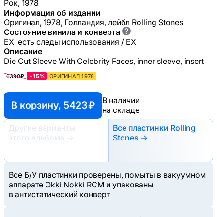
Рок, 1978
Информация об издании
Оригинал, 1978, Голландия, лейбл Rolling Stones
?
Состояние винила и конверта
EX, есть следы использования / EX
Описание
Die Cut Sleeve With Celebrity Faces, inner sleeve, insert
6380₽
−15%
ОРИГИНАЛ 1978
В наличии
В корзину, 5423 ₽
на складе
Другие варианты
Все пластинки Rolling
этого альбома
→
Stones →
Все Б/У пластинки проверены, помыты в вакуумном
аппарате Okki Nokki RCM и упакованы
в антистатический конверт