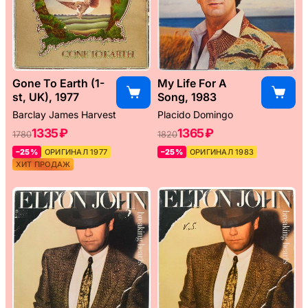
Gone To Earth (1-
My Life For A
st, UK), 1977
Song, 1983
Barclay James Harvest
Placido Domingo
1335 ₽
1365 ₽
1780
1820
–25%
ОРИГИНАЛ 1977
–25%
ОРИГИНАЛ 1983
ХИТ ПРОДАЖ