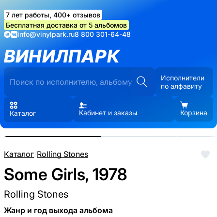
7 лет работы, 400+ отзывов
Бесплатная доставка от 5 альбомов
info@vinylpark.ru
8 800 301-64-48
ВИНИЛПАРК
Исполнители
по алфавиту
Кабинет и заказы
Корзина
Каталог
Реальные фото пластинки.
Нажмите, чтобы увеличить
Каталог
/
Rolling Stones
Some Girls, 1978
Rolling Stones
Жанр и год выхода альбома