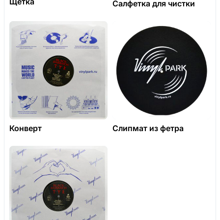
Щетка
Салфетка для чистки
Конверт
Слипмат из фетра