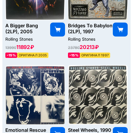
A Bigger Bang
Bridges To Babylon
(2LP), 2005
(2LP), 1997
Rolling Stones
Rolling Stones
11892 ₽
20213 ₽
13990
23780
–15%
ОРИГИНАЛ 2005
–15%
ОРИГИНАЛ 1997
Emotional Rescue
Steel Wheels, 1990