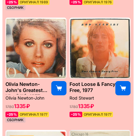
–25%
ОРИГИНАЛ 1989
–25%
ОРИГИНАЛ 1976
СБОРНИК
Olivia Newton-
Foot Loose & Fancy
John's Greatest
Free, 1977
Hits (UK), 1977
Olivia Newton-John
Rod Stewart
1335 ₽
1335 ₽
1780
1780
–25%
ОРИГИНАЛ 1977
–25%
ОРИГИНАЛ 1977
СБОРНИК