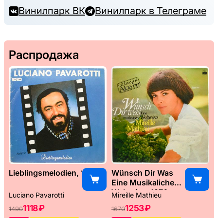
Винилпарк ВК
Винилпарк в Телеграме
Распродажа
Lieblingsmelodien, 1989
Wünsch Dir Was
Eine Musikaliche
Weltreise, 1976
Luciano Pavarotti
Mireille Mathieu
1118 ₽
1253 ₽
1490
1670