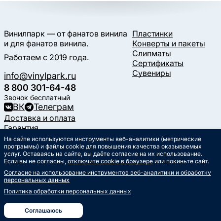
Винилпарк — от фанатов винила
Пластинки
и для фанатов винила.
Конверты и пакеты
Слипматы
Работаем с 2019 года.
Сертификаты
Сувениры
info@vinylpark.ru
8 800 301-64-48
Звонок бесплатный
ВК
Телеграм
Доставка и оплата
Гарантия
Контакты
На сайте используются инструменты веб-аналитики (метрические
программы) и файлы cookie для повышения качества оказываемых
Статьи
услуг. Оставаясь на сайте, вы даёте согласие на их использование.
Музыкальный календарь
Если вы не согласны,
отключите cookie в браузере
или покиньте сайт.
Документы
Согласие на использование инструментов веб-аналитики и обработку
Публичная оферта
персональных данных
Политика обработки
персональных данных
Политика обработки персональных данных
Согласие на обработку
персональных данных
Соглашаюсь