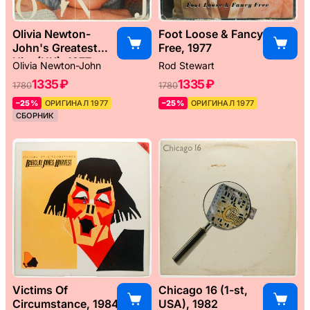
Olivia Newton-
Foot Loose & Fancy
John's Greatest
Free, 1977
Hits (UK), 1977
Olivia Newton-John
Rod Stewart
1335 ₽
1335 ₽
1780
1780
–25%
ОРИГИНАЛ 1977
–25%
ОРИГИНАЛ 1977
СБОРНИК
Victims Of
Chicago 16 (1-st,
Circumstance, 1984
USA), 1982