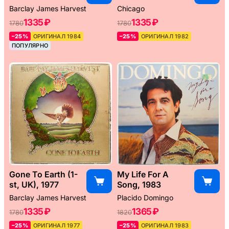
Barclay James Harvest
Chicago
1335 ₽
1335 ₽
1780
1780
–25%
ОРИГИНАЛ 1984
–25%
ОРИГИНАЛ 1982
ПОПУЛЯРНО
Gone To Earth (1-
My Life For A
st, UK), 1977
Song, 1983
Barclay James Harvest
Placido Domingo
1335 ₽
1365 ₽
1780
1820
–25%
ОРИГИНАЛ 1977
–25%
ОРИГИНАЛ 1983