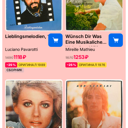
Lieblingsmelodien, 1989
Wünsch Dir Was
Eine Musikaliche
Weltreise, 1976
Luciano Pavarotti
Mireille Mathieu
1118 ₽
1253 ₽
1490
1670
–25%
ОРИГИНАЛ 1989
–25%
ОРИГИНАЛ 1976
СБОРНИК