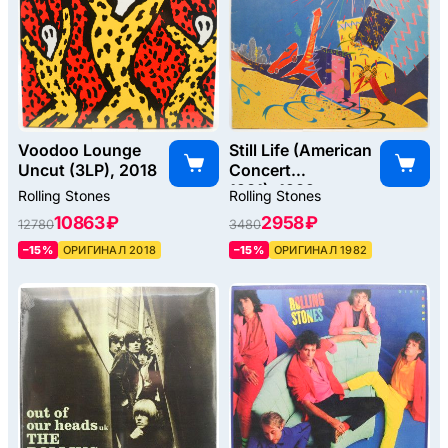
Voodoo Lounge
Still Life (American
Uncut (3LP), 2018
Concert
1981), 1982
Rolling Stones
Rolling Stones
10863 ₽
2958 ₽
12780
3480
–15%
ОРИГИНАЛ 2018
–15%
ОРИГИНАЛ 1982