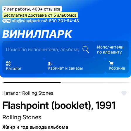
7 лет работы, 400+ отзывов
Бесплатная доставка от 5 альбомов
info@vinylpark.ru
8 800 301-64-48
ВИНИЛПАРК
Исполнители
по алфавиту
Кабинет и заказы
Корзина
Каталог
Реальные фото пластинки.
Нажмите, чтобы увеличить
Каталог
/
Rolling Stones
Flashpoint (booklet), 1991
Rolling Stones
Жанр и год выхода альбома