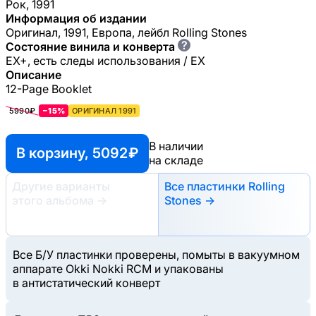
Рок, 1991
Информация об издании
Оригинал, 1991, Европа, лейбл Rolling Stones
?
Состояние винила и конверта
EX+, есть следы использования / EX
Описание
12-Page Booklet
5990₽
−15%
ОРИГИНАЛ 1991
В наличии
В корзину, 5092 ₽
на складе
Другие варианты
Все пластинки Rolling
этого альбома
→
Stones →
Все Б/У пластинки проверены, помыты в вакуумном
аппарате Okki Nokki RCM и упакованы
в антистатический конверт