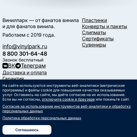
Винилпарк — от фанатов винила
Пластинки
и для фанатов винила.
Конверты и пакеты
Слипматы
Работаем с 2019 года.
Сертификаты
Сувениры
info@vinylpark.ru
8 800 301-64-48
Звонок бесплатный
ВК
Телеграм
Доставка и оплата
Гарантия
Контакты
На сайте используются инструменты веб-аналитики (метрические
программы) и файлы cookie для повышения качества оказываемых
Статьи
услуг. Оставаясь на сайте, вы даёте согласие на их использование.
Музыкальный календарь
Если вы не согласны,
отключите cookie в браузере
или покиньте сайт.
Документы
Согласие на использование инструментов веб-аналитики и обработку
Публичная оферта
персональных данных
Политика обработки
персональных данных
Политика обработки персональных данных
Согласие на обработку
персональных данных
Соглашаюсь