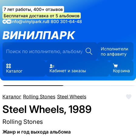
7 лет работы, 400+ отзывов
Бесплатная доставка от 5 альбомов
info@vinylpark.ru
8 800 301-64-48
ВИНИЛПАРК
Исполнители
по алфавиту
Кабинет и заказы
Корзина
Каталог
Реальные фото пластинки.
Нажмите, чтобы увеличить
Каталог
/
Rolling Stones
/
Steel Wheels
Steel Wheels, 1989
Rolling Stones
Жанр и год выхода альбома