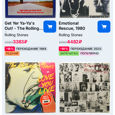
Get Yer Ya-Ya's
Emotional
Out! - The Rolling
Rescue, 1980
Stones In
Rolling Stones
Rolling Stones
Concert, 1970
3383 ₽
4482 ₽
3980
4980
–15%
ПЕРЕИЗДАНИЕ 1988
–10%
ПЕРЕИЗДАНИЕ 2020
РЕДКИЙ
ЗАПЕЧАТАН
ПОПУЛЯРНО