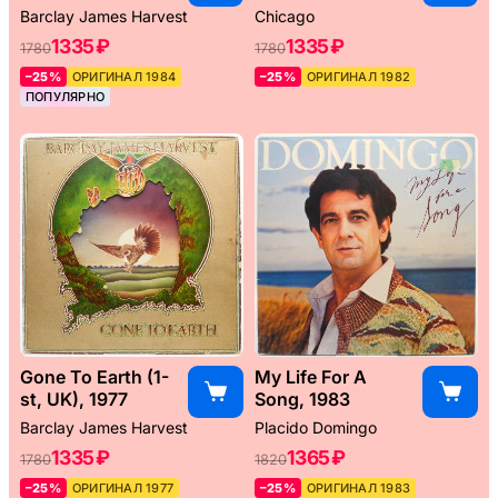
Barclay James Harvest
Chicago
1335 ₽
1335 ₽
1780
1780
–25%
ОРИГИНАЛ 1984
–25%
ОРИГИНАЛ 1982
ПОПУЛЯРНО
Gone To Earth (1-
My Life For A
st, UK), 1977
Song, 1983
Barclay James Harvest
Placido Domingo
1335 ₽
1365 ₽
1780
1820
–25%
ОРИГИНАЛ 1977
–25%
ОРИГИНАЛ 1983