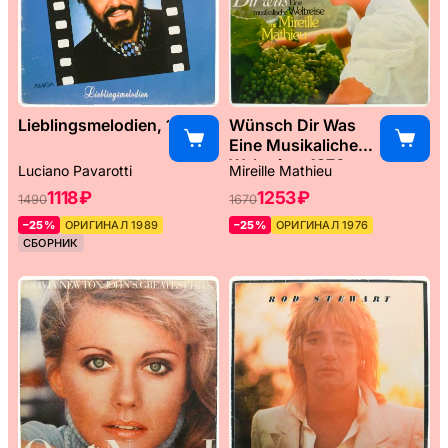
Lieblingsmelodien, 1989
Wünsch Dir Was
Eine Musikaliche
Weltreise, 1976
Luciano Pavarotti
Mireille Mathieu
1118 ₽
1253 ₽
1490
1670
–25%
ОРИГИНАЛ 1989
–25%
ОРИГИНАЛ 1976
СБОРНИК