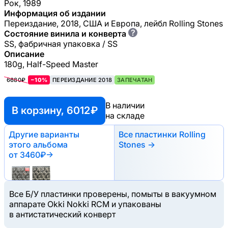
Рок, 1989
Информация об издании
Переиздание, 2018, США и Европа, лейбл Rolling Stones
?
Состояние винила и конверта
SS, фабричная упаковка / SS
Описание
180g, Half-Speed Master
6680₽
−10%
ПЕРЕИЗДАНИЕ 2018
ЗАПЕЧАТАН
В наличии
В корзину, 6012 ₽
на складе
Другие варианты
Все пластинки Rolling
этого альбома
Stones →
от 3460₽
→
Все Б/У пластинки проверены, помыты в вакуумном
аппарате Okki Nokki RCM и упакованы
в антистатический конверт