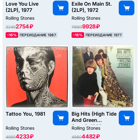
Love You Live
Exile On Main St.
(2LP), 1977
(2LP), 1972
Rolling Stones
Rolling Stones
2754 ₽
9928 ₽
3240
11680
–15%
ПЕРЕИЗДАНИЕ 1987
–15%
ПЕРЕИЗДАНИЕ 1977
Tattoo You, 1981
Big Hits (High Tide
And Green
Grass), 1966
Rolling Stones
Rolling Stones
4233 ₽
4482 ₽
4980
4980