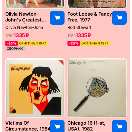
Olivia Newton-
Foot Loose & Fancy
John's Greatest
Free, 1977
Hits (UK), 1977
Olivia Newton-John
Rod Stewart
1335 ₽
1335 ₽
1780
1780
–25%
ОРИГИНАЛ 1977
–25%
ОРИГИНАЛ 1977
СБОРНИК
Victims Of
Chicago 16 (1-st,
Circumstance, 1984
USA), 1982