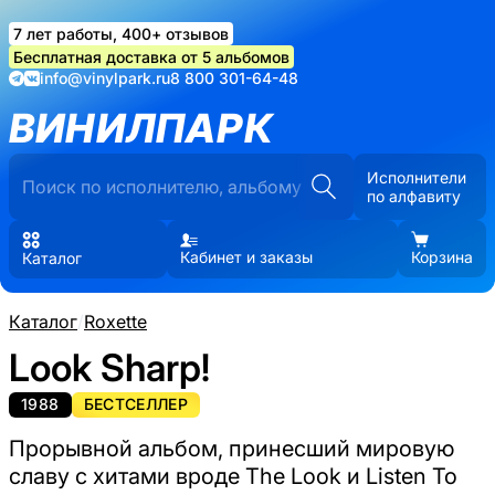
7 лет работы, 400+ отзывов
Бесплатная доставка от 5 альбомов
info@vinylpark.ru
8 800 301-64-48
ВИНИЛПАРК
Исполнители
по алфавиту
Кабинет и заказы
Корзина
Каталог
Каталог
/
Roxette
Look Sharp!
1988
БЕСТСЕЛЛЕР
Прорывной альбом, принесший мировую
славу с хитами вроде The Look и Listen To