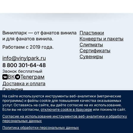
Винилпарк — от фанатов винила
Пластинки
и для фанатов винила.
Конверты и пакеты
Слипматы
Работаем с 2019 года.
Сертификаты
Сувениры
info@vinylpark.ru
8 800 301-64-48
Звонок бесплатный
ВК
Телеграм
Доставка и оплата
Гарантия
Контакты
На сайте используются инструменты веб-аналитики (метрические
Статьи
программы) и файлы cookie для повышения качества оказываемых
услуг. Оставаясь на сайте, вы даёте согласие на их использование.
Музыкальный календарь
Если вы не согласны,
отключите cookie в браузере
или покиньте сайт.
Документы
Согласие на использование инструментов веб-аналитики и обработку
Публичная оферта
персональных данных
Политика обработки
персональных данных
Политика обработки персональных данных
Согласие на обработку
персональных данных