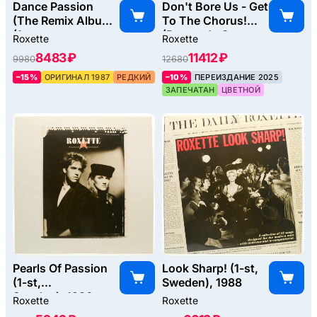
Dance Passion
Don't Bore Us - Get
(The Remix Album)
To The Chorus!
(1-st,
(Roxette's Greatest
Roxette
Roxette
Sweden), 1987
Hits) (2LP), 1995
8483 ₽
11412 ₽
9980
12680
–15%
ОРИГИНАЛ 1987
РЕДКИЙ
–10%
ПЕРЕИЗДАНИЕ 2025
ЗАПЕЧАТАН
ЦВЕТНОЙ
Pearls Of Passion
Look Sharp! (1-st,
(1-st,
Sweden), 1988
Sweden), 1986
Roxette
Roxette