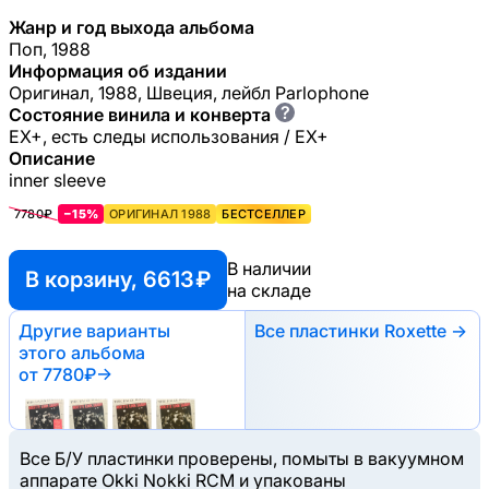
Жанр и год выхода альбома
Поп, 1988
Информация об издании
Оригинал, 1988, Швеция, лейбл Parlophone
?
Состояние винила и конверта
EX+, есть следы использования / EX+
Описание
inner sleeve
7780₽
−15%
ОРИГИНАЛ 1988
БЕСТСЕЛЛЕР
В наличии
В корзину, 6613 ₽
на складе
Другие варианты
Все пластинки Roxette →
этого альбома
от 7780₽
→
Все Б/У пластинки проверены, помыты в вакуумном
аппарате Okki Nokki RCM и упакованы