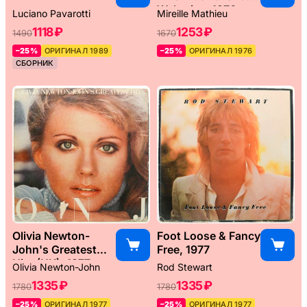
Weltreise, 1976
Luciano Pavarotti
Mireille Mathieu
1118 ₽
1253 ₽
1490
1670
–25%
ОРИГИНАЛ 1989
–25%
ОРИГИНАЛ 1976
СБОРНИК
Olivia Newton-
Foot Loose & Fancy
John's Greatest
Free, 1977
Hits (UK), 1977
Olivia Newton-John
Rod Stewart
1335 ₽
1335 ₽
1780
1780
–25%
ОРИГИНАЛ 1977
–25%
ОРИГИНАЛ 1977