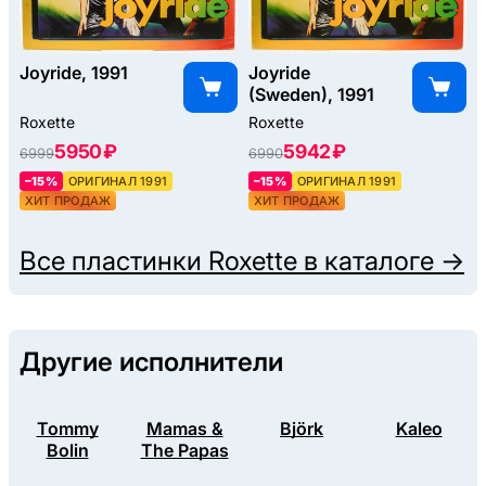
Joyride, 1991
Joyride
(Sweden), 1991
Roxette
Roxette
5950 ₽
5942 ₽
6999
6990
–15%
ОРИГИНАЛ 1991
–15%
ОРИГИНАЛ 1991
ХИТ ПРОДАЖ
ХИТ ПРОДАЖ
Все пластинки
Roxette
в каталоге →
Другие исполнители
Tommy
Mamas &
Björk
Kaleo
Bolin
The Papas