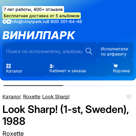
7 лет работы, 400+ отзывов
Бесплатная доставка от 5 альбомов
info@vinylpark.ru
8 800 301-64-48
ВИНИЛПАРК
Исполнители
по алфавиту
Кабинет и заказы
Корзина
Каталог
Реальные фото пластинки.
Нажмите, чтобы увеличить
Каталог
/
Roxette
/
Look Sharp!
Look Sharp! (1-st, Sweden),
1988
Roxette