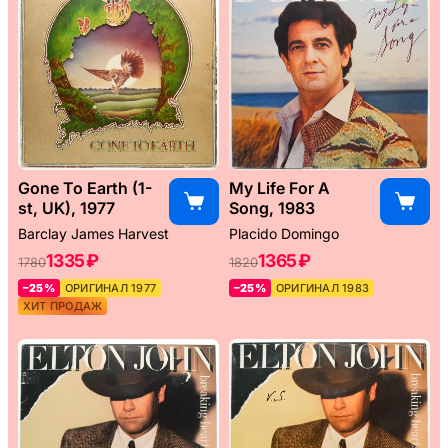
Gone To Earth (1-
My Life For A
st, UK), 1977
Song, 1983
Barclay James Harvest
Placido Domingo
1335 ₽
1365 ₽
1780
1820
–25%
ОРИГИНАЛ 1977
–25%
ОРИГИНАЛ 1983
ХИТ ПРОДАЖ