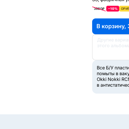
3980₽
−10%
ОРИ
В корзину, 
Другие вари
этого альбом
Все Б/У пласт
помыты в вак
Okki Nokki RC
в антистатиче