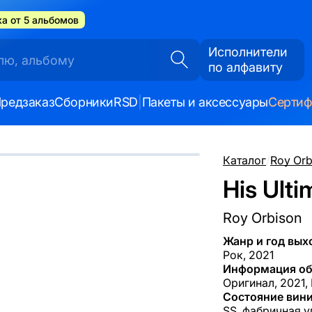
а от 5 альбомов
Исполнители
по алфавиту
редзаказ
Сборники
RSD
|
Пакеты и аксессуары
Серти
Каталог
/
Roy Orb
His Ulti
Roy Orbison
Жанр и год вых
Рок, 2021
Информация об
Оригинал, 2021,
Состояние вини
SS, фабричная у