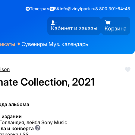
Телеграм
ВК
info@vinylpark.ru
8 800 301-64-48
Кабинет и заказы
Корзина
✦
фикаты
Сувениры
|
Муз. календарь
ison
mate Collection, 2021
ода альбома
 издании
 Голландия, лейбл Sony Music
?
ла и конверта
паковка / SS