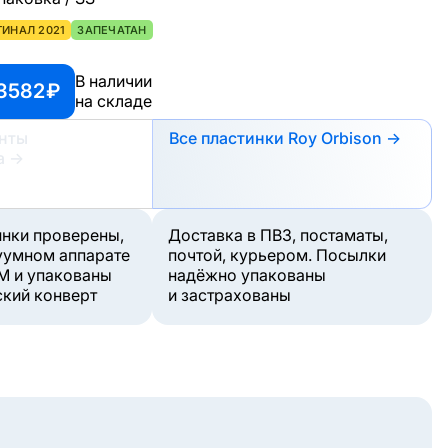
ГИНАЛ 2021
ЗАПЕЧАТАН
В наличии
3582 ₽
на складе
анты
Все пластинки Roy Orbison →
а
→
инки проверены,
Доставка в ПВЗ, постаматы,
уумном аппарате
почтой, курьером. Посылки
M и упакованы
надёжно упакованы
ский конверт
и застрахованы