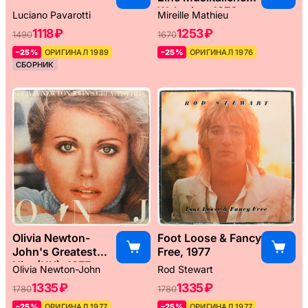
Weltreise, 1976
Luciano Pavarotti
Mireille Mathieu
1118 ₽
1253 ₽
1490
1670
–25%
ОРИГИНАЛ 1989
–25%
ОРИГИНАЛ 1976
СБОРНИК
Olivia Newton-
Foot Loose & Fancy
John's Greatest
Free, 1977
Hits (UK), 1977
Olivia Newton-John
Rod Stewart
1335 ₽
1335 ₽
1780
1780
–25%
ОРИГИНАЛ 1977
–25%
ОРИГИНАЛ 1977