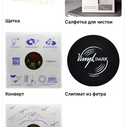
Щетка
Салфетка для чистки
Конверт
Слипмат из фетра