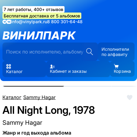
7 лет работы, 400+ отзывов
Бесплатная доставка от 5 альбомов
info@vinylpark.ru
8 800 301-64-48
ВИНИЛПАРК
Исполнители
по алфавиту
Кабинет и заказы
Корзина
Каталог
Реальные фото пластинки.
Нажмите, чтобы увеличить
Каталог
/
Sammy Hagar
All Night Long, 1978
Sammy Hagar
Жанр и год выхода альбома