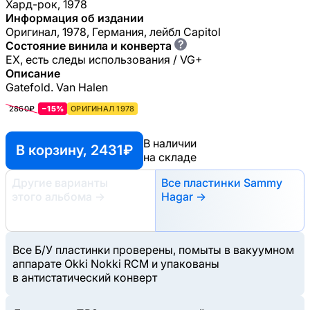
Хард-рок, 1978
Информация об издании
Оригинал, 1978, Германия, лейбл Capitol
?
Состояние винила и конверта
EX, есть следы использования / VG+
Описание
Gatefold. Van Halen
2860₽
−15%
ОРИГИНАЛ 1978
В наличии
В корзину, 2431 ₽
на складе
Другие варианты
Все пластинки Sammy
этого альбома
→
Hagar →
Все Б/У пластинки проверены, помыты в вакуумном
аппарате Okki Nokki RCM и упакованы
в антистатический конверт