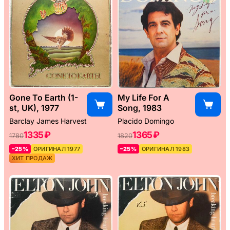
Gone To Earth (1-
My Life For A
st, UK), 1977
Song, 1983
Barclay James Harvest
Placido Domingo
1335 ₽
1365 ₽
1780
1820
–25%
ОРИГИНАЛ 1977
–25%
ОРИГИНАЛ 1983
ХИТ ПРОДАЖ