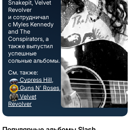
Snakepit, Velvet
Revolver
и сотрудничал
с Myles Kennedy
and The
Conspirators, а
также выпустил
успешные
сольные альбомы.
См. также:
Cypress Hill
,
Guns N' Roses
,
Velvet
Revolver
Популярные альбомы Slash