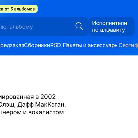
а от 5 альбомов
Исполнители
по алфавиту
редзаказ
Сборники
RSD
|
Пакеты и аксессуары
Серти
мированная в 2002
Слэш, Дафф МакКэган,
шнером и вокалистом