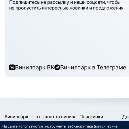
Подпишитесь на рассылку и наши соцсети, чтобы
не пропустить интересные новинки и предложения.
Винилпарк ВК
Винилпарк в Телеграме
Винилпарк — от фанатов винила
Пластинки
До
и для фанатов винила.
Конверты и пакеты
Га
На сайте используются инструменты веб-аналитики (метрические
Слипматы
Ко