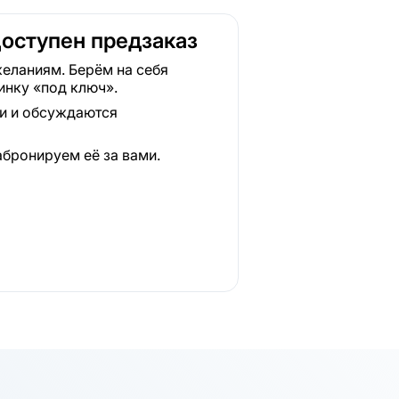
Доступен предзаказ
еланиям. Берём на себя
инку «под ключ».
ки и обсуждаются
абронируем её за вами.