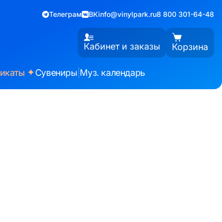
Телеграм
ВК
info@vinylpark.ru
8 800 301-64-48
Кабинет и заказы
Корзина
✦
фикаты
Сувениры
|
Муз. календарь