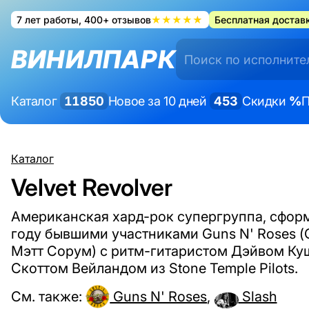
7 лет работы, 400+ отзывов
★★★★★
Бесплатная доставк
ВИНИЛПАРК
Каталог
11850
Новое за 10 дней
453
Скидки
%
П
Каталог
Velvet Revolver
Американская хард-рок супергруппа, сфор
году бывшими участниками Guns N' Roses (
Мэтт Сорум) с ритм-гитаристом Дэйвом Ку
Скоттом Вейландом из Stone Temple Pilots.
См. также:
Guns N' Roses
,
Slash