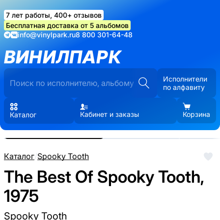
7 лет работы, 400+ отзывов
Бесплатная доставка от 5 альбомов
info@vinylpark.ru
8 800 301-64-48
ВИНИЛПАРК
Исполнители
по алфавиту
Кабинет и заказы
Корзина
Каталог
Реальные фото пластинки.
Нажмите, чтобы увеличить
Каталог
/
Spooky Tooth
The Best Of Spooky Tooth,
1975
Spooky Tooth