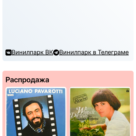
Винилпарк ВК
Винилпарк в Телеграме
Распродажа