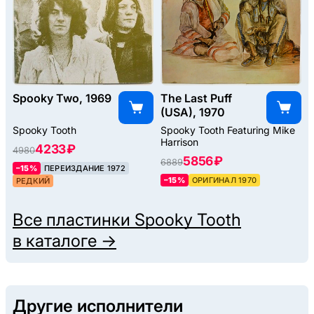
Spooky Two, 1969
The Last Puff
(USA), 1970
Spooky Tooth
Spooky Tooth Featuring Mike
Harrison
4233 ₽
4980
5856 ₽
6889
–15%
ПЕРЕИЗДАНИЕ 1972
–15%
ОРИГИНАЛ 1970
РЕДКИЙ
Все пластинки
Spooky Tooth
в каталоге →
Другие исполнители