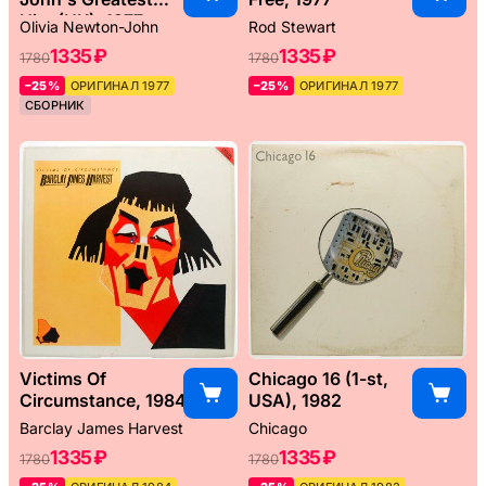
Hits (UK), 1977
Olivia Newton-John
Rod Stewart
1335 ₽
1335 ₽
1780
1780
–25%
ОРИГИНАЛ 1977
–25%
ОРИГИНАЛ 1977
СБОРНИК
Victims Of
Chicago 16 (1-st,
Circumstance, 1984
USA), 1982
Barclay James Harvest
Chicago
1335 ₽
1335 ₽
1780
1780