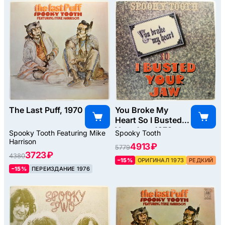
The Last Puff, 1970
You Broke My
Heart So I Busted
Your Jaw, 1973
Spooky Tooth Featuring Mike
Spooky Tooth
Harrison
4913 ₽
5779
3723 ₽
4380
–15%
ОРИГИНАЛ 1973
РЕДКИЙ
–15%
ПЕРЕИЗДАНИЕ 1976