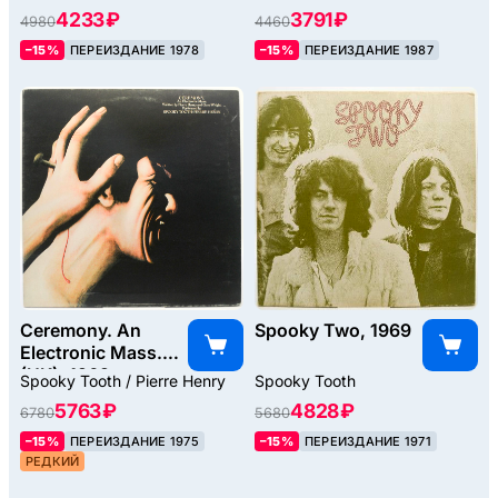
4233 ₽
3791 ₽
4980
4460
–15%
ПЕРЕИЗДАНИЕ 1978
–15%
ПЕРЕИЗДАНИЕ 1987
Ceremony. An
Spooky Two, 1969
Electronic Mass.
(UK), 1969
Spooky Tooth / Pierre Henry
Spooky Tooth
5763 ₽
4828 ₽
6780
5680
–15%
ПЕРЕИЗДАНИЕ 1975
–15%
ПЕРЕИЗДАНИЕ 1971
РЕДКИЙ