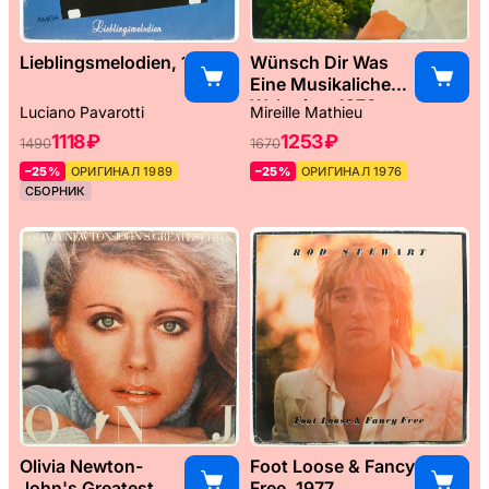
Lieblingsmelodien, 1989
Wünsch Dir Was
Eine Musikaliche
Weltreise, 1976
Luciano Pavarotti
Mireille Mathieu
1118 ₽
1253 ₽
1490
1670
–25%
ОРИГИНАЛ 1989
–25%
ОРИГИНАЛ 1976
СБОРНИК
Olivia Newton-
Foot Loose & Fancy
John's Greatest
Free, 1977