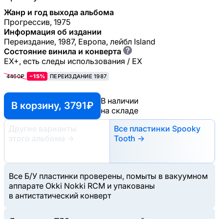
Жанр и год выхода альбома
Прогрессив, 1975
Информация об издании
Переиздание, 1987, Европа, лейбл Island
?
Состояние винила и конверта
EX+, есть следы использования / EX
4460₽
−15%
ПЕРЕИЗДАНИЕ 1987
В наличии
В корзину, 3791 ₽
на складе
Другие варианты
Все пластинки Spooky
этого альбома
→
Tooth →
Все Б/У пластинки проверены, помыты в вакуумном
аппарате Okki Nokki RCM и упакованы
в антистатический конверт