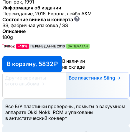
Поп-рок, 1991
Информация об издании
Переиздание, 2016, Европа, лейбл A&M
?
Состояние винила и конверта
SS, фабричная упаковка / SS
Описание
180g
6480₽
−10%
ПЕРЕИЗДАНИЕ 2016
ЗАПЕЧАТАН
В наличии
В корзину, 5832 ₽
на складе
Другие варианты
Все пластинки Sting →
этого альбома
→
Все Б/У пластинки проверены, помыты в вакуумном
аппарате Okki Nokki RCM и упакованы
в антистатический конверт