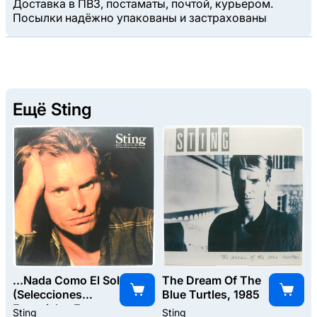
Доставка в ПВЗ, постаматы, почтой, курьером.
Посылки надёжно упакованы и застрахованы
Ещё Sting
...Nada Como El Sol
The Dream Of The
(Selecciones
Blue Turtles, 1985
Especiales En
Sting
Sting