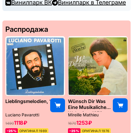
Винилпарк ВК
Винилпарк в Телеграме
Распродажа
Lieblingsmelodien, 1989
Wünsch Dir Was
Eine Musikaliche
Weltreise, 1976
Luciano Pavarotti
Mireille Mathieu
1118 ₽
1253 ₽
1490
1670
–25%
ОРИГИНАЛ 1989
–25%
ОРИГИНАЛ 1976