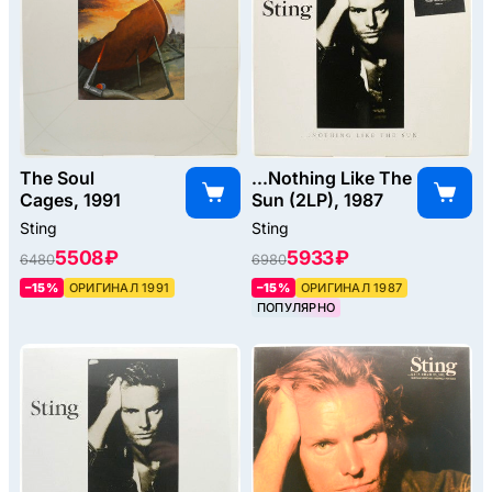
The Soul
...Nothing Like The
Cages, 1991
Sun (2LP), 1987
Sting
Sting
5508 ₽
5933 ₽
6480
6980
–15%
ОРИГИНАЛ 1991
–15%
ОРИГИНАЛ 1987
ПОПУЛЯРНО