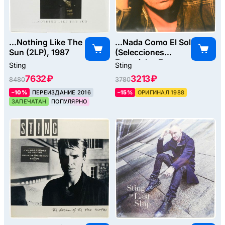
...Nothing Like The
...Nada Como El Sol
Sun (2LP), 1987
(Selecciones
Especiales En
Sting
Sting
Espanol Y
7632 ₽
3213 ₽
8480
3780
Portugues), 1988
–10%
ПЕРЕИЗДАНИЕ 2016
–15%
ОРИГИНАЛ 1988
ЗАПЕЧАТАН
ПОПУЛЯРНО