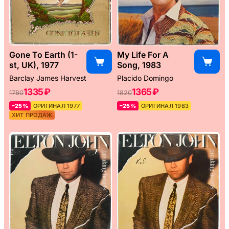
Gone To Earth (1-
My Life For A
st, UK), 1977
Song, 1983
Barclay James Harvest
Placido Domingo
1335 ₽
1365 ₽
1780
1820
–25%
ОРИГИНАЛ 1977
–25%
ОРИГИНАЛ 1983
ХИТ ПРОДАЖ