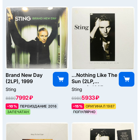
Brand New Day
...Nothing Like The
(2LP), 1999
Sun (2LP,
poster), 1987
Sting
Sting
7992 ₽
5933 ₽
8880
6980
–10%
ПЕРЕИЗДАНИЕ 2016
–15%
ОРИГИНАЛ 1987
ЗАПЕЧАТАН
ПОПУЛЯРНО