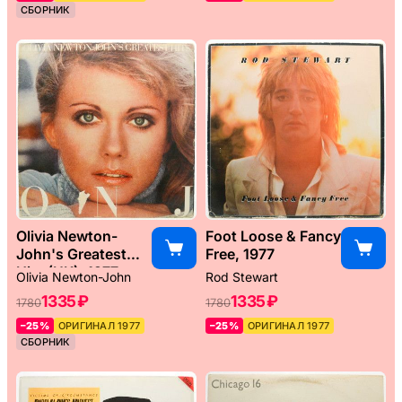
СБОРНИК
Olivia Newton-
Foot Loose & Fancy
John's Greatest
Free, 1977
Hits (UK), 1977
Olivia Newton-John
Rod Stewart
1335 ₽
1335 ₽
1780
1780
–25%
ОРИГИНАЛ 1977
–25%
ОРИГИНАЛ 1977
СБОРНИК