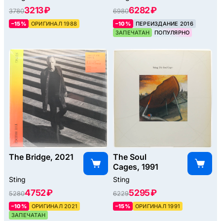
Espanol Y
3213 ₽
6282 ₽
3780
6980
Portugues), 1988
–15%
ОРИГИНАЛ 1988
–10%
ПЕРЕИЗДАНИЕ 2016
ЗАПЕЧАТАН
ПОПУЛЯРНО
The Bridge, 2021
The Soul
Cages, 1991
Sting
Sting
4752 ₽
5295 ₽
5280
6229
–10%
ОРИГИНАЛ 2021
–15%
ОРИГИНАЛ 1991
ЗАПЕЧАТАН