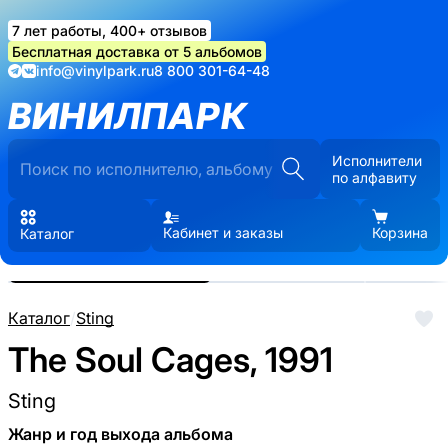
7 лет работы, 400+ отзывов
Бесплатная доставка от 5 альбомов
info@vinylpark.ru
8 800 301-64-48
ВИНИЛПАРК
Исполнители
по алфавиту
Кабинет и заказы
Корзина
Каталог
Реальные фото пластинки.
Нажмите, чтобы увеличить
Каталог
/
Sting
The Soul Cages, 1991
Sting
Жанр и год выхода альбома