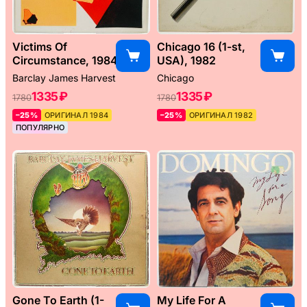
Victims Of
Chicago 16 (1-st,
Circumstance, 1984
USA), 1982
Barclay James Harvest
Chicago
1335 ₽
1335 ₽
1780
1780
–25%
ОРИГИНАЛ 1984
–25%
ОРИГИНАЛ 1982
ПОПУЛЯРНО
Gone To Earth (1-
My Life For A