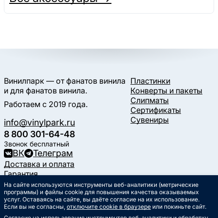
Винилпарк — от фанатов винила
Пластинки
и для фанатов винила.
Конверты и пакеты
Слипматы
Работаем с 2019 года.
Сертификаты
Сувениры
info@vinylpark.ru
8 800 301-64-48
Звонок бесплатный
ВК
Телеграм
Доставка и оплата
Гарантия
Контакты
На сайте используются инструменты веб-аналитики (метрические
Статьи
программы) и файлы cookie для повышения качества оказываемых
услуг. Оставаясь на сайте, вы даёте согласие на их использование.
Музыкальный календарь
Если вы не согласны,
отключите cookie в браузере
или покиньте сайт.
Документы
Согласие на использование инструментов веб-аналитики и обработку