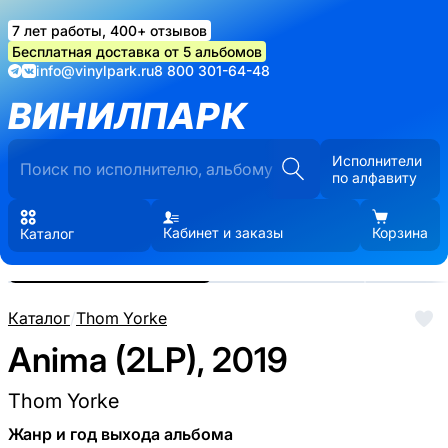
7 лет работы, 400+ отзывов
Бесплатная доставка от 5 альбомов
info@vinylpark.ru
8 800 301-64-48
ВИНИЛПАРК
Исполнители
по алфавиту
Кабинет и заказы
Корзина
Каталог
Реальные фото пластинки.
Нажмите, чтобы увеличить
Каталог
/
Thom Yorke
Anima (2LP), 2019
Thom Yorke
Жанр и год выхода альбома