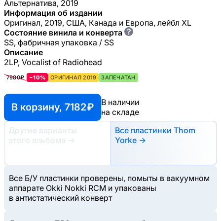
Альтернатива, 2019
Информация об издании
Оригинал, 2019, США, Канада и Европа, лейбл XL
?
Состояние винила и конверта
SS, фабричная упаковка / SS
Описание
2LP, Vocalist of Radiohead
7980₽
−10%
ОРИГИНАЛ 2019
ЗАПЕЧАТАН
В наличии
В корзину, 7182 ₽
на складе
Другие варианты
Все пластинки Thom
этого альбома
→
Yorke →
Все Б/У пластинки проверены, помыты в вакуумном
аппарате Okki Nokki RCM и упакованы
в антистатический конверт