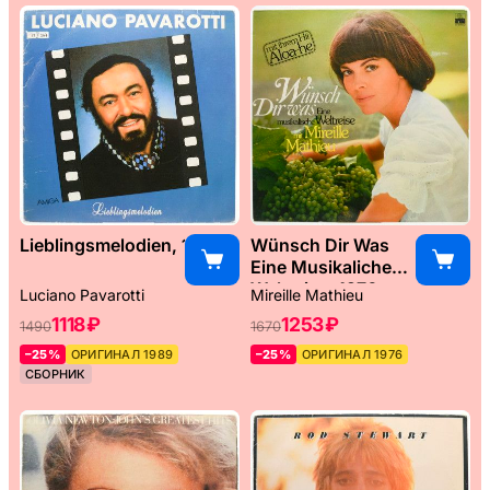
Lieblingsmelodien, 1989
Wünsch Dir Was
Eine Musikaliche
Weltreise, 1976
Luciano Pavarotti
Mireille Mathieu
1118 ₽
1253 ₽
1490
1670
–25%
ОРИГИНАЛ 1989
–25%
ОРИГИНАЛ 1976
СБОРНИК