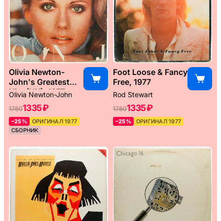
Olivia Newton-
Foot Loose & Fancy
John's Greatest
Free, 1977
Hits (UK), 1977
Olivia Newton-John
Rod Stewart
1335 ₽
1335 ₽
1780
1780
–25%
ОРИГИНАЛ 1977
–25%
ОРИГИНАЛ 1977
СБОРНИК