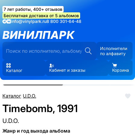
7 лет работы, 400+ отзывов
Бесплатная доставка от 5 альбомов
info@vinylpark.ru
8 800 301-64-48
ВИНИЛПАРК
Исполнители
по алфавиту
Кабинет и заказы
Корзина
Каталог
Реальные фото пластинки.
Нажмите, чтобы увеличить
Каталог
/
U.D.O.
Timebomb, 1991
U.D.O.
Жанр и год выхода альбома