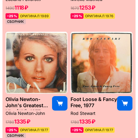
1118 ₽
1253 ₽
1490
1670
–25%
ОРИГИНАЛ 1989
–25%
ОРИГИНАЛ 1976
СБОРНИК
Olivia Newton-
Foot Loose & Fancy
John's Greatest
Free, 1977
Hits (UK), 1977
Olivia Newton-John
Rod Stewart
1335 ₽
1335 ₽
1780
1780
–25%
ОРИГИНАЛ 1977
–25%
ОРИГИНАЛ 1977
СБОРНИК