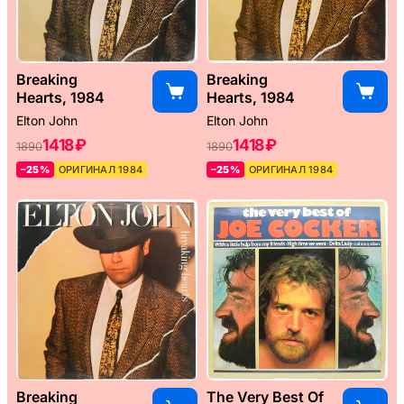
Breaking
Breaking
Hearts, 1984
Hearts, 1984
Elton John
Elton John
1418 ₽
1418 ₽
1890
1890
–25%
ОРИГИНАЛ 1984
–25%
ОРИГИНАЛ 1984
Breaking
The Very Best Of