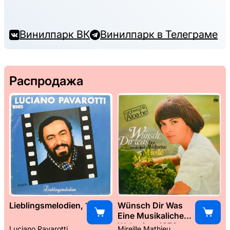
Винилпарк ВК
Винилпарк в Телеграме
Распродажа
Lieblingsmelodien, 1989
Wünsch Dir Was
Eine Musikaliche
Weltreise, 1976
Luciano Pavarotti
Mireille Mathieu