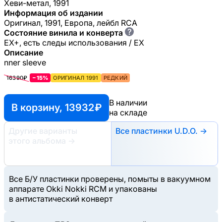
Хеви-метал, 1991
Информация об издании
Оригинал, 1991, Европа, лейбл RCA
?
Состояние винила и конверта
EX+, есть следы использования / EX
Описание
nner sleeve
16390₽
−15%
ОРИГИНАЛ 1991
РЕДКИЙ
В наличии
В корзину, 13932 ₽
на складе
Другие варианты
Все пластинки U.D.O. →
этого альбома
→
Все Б/У пластинки проверены, помыты в вакуумном
аппарате Okki Nokki RCM и упакованы
в антистатический конверт