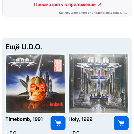
Ещё U.D.O.
Timebomb, 1991
Holy, 1999
U.D.O.
U.D.O.