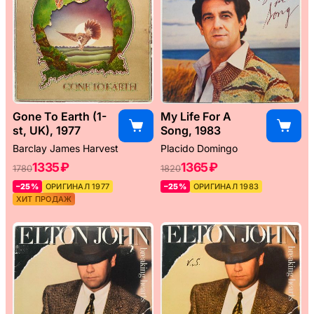
Gone To Earth (1-
My Life For A
st, UK), 1977
Song, 1983
Barclay James Harvest
Placido Domingo
1335 ₽
1365 ₽
1780
1820
–25%
ОРИГИНАЛ 1977
–25%
ОРИГИНАЛ 1983
ХИТ ПРОДАЖ