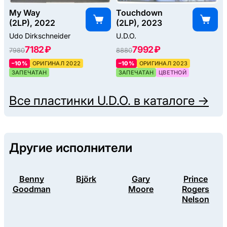
My Way
Touchdown
(2LP), 2022
(2LP), 2023
Udo Dirkschneider
U.D.O.
7182 ₽
7992 ₽
7980
8880
–10%
ОРИГИНАЛ 2022
–10%
ОРИГИНАЛ 2023
ЗАПЕЧАТАН
ЗАПЕЧАТАН
ЦВЕТНОЙ
Все пластинки
U.D.O.
в каталоге →
Другие исполнители
Benny
Björk
Gary
Prince
Goodman
Moore
Rogers
Nelson