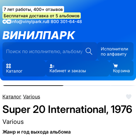
7 лет работы, 400+ отзывов
Бесплатная доставка от 5 альбомов
info@vinylpark.ru
8 800 301-64-48
ВИНИЛПАРК
Исполнители
по алфавиту
Кабинет и заказы
Корзина
Каталог
Реальные фото пластинки.
Нажмите, чтобы увеличить
Каталог
/
Various
Super 20 International, 1976
Various
Жанр и год выхода альбома