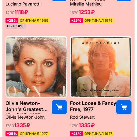
Weltreise, 1976
Luciano Pavarotti
Mireille Mathieu
1118 ₽
1253 ₽
1490
1670
–25%
ОРИГИНАЛ 1989
–25%
ОРИГИНАЛ 1976
СБОРНИК
Olivia Newton-
Foot Loose & Fancy
John's Greatest
Free, 1977
Hits (UK), 1977
Olivia Newton-John
Rod Stewart
1335 ₽
1335 ₽
1780
1780
–25%
ОРИГИНАЛ 1977
–25%
ОРИГИНАЛ 1977