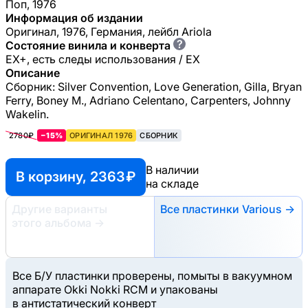
Поп, 1976
Информация об издании
Оригинал, 1976, Германия, лейбл Ariola
?
Состояние винила и конверта
EX+, есть следы использования / EX
Описание
Сборник: Silver Convention, Love Generation, Gilla, Bryan
Ferry, Boney M., Adriano Celentano, Carpenters, Johnny
Wakelin.
2780₽
−15%
ОРИГИНАЛ 1976
СБОРНИК
В наличии
В корзину, 2363 ₽
на складе
Другие варианты
Все пластинки Various →
этого альбома
→
Все Б/У пластинки проверены, помыты в вакуумном
аппарате Okki Nokki RCM и упакованы
в антистатический конверт