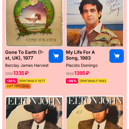
Gone To Earth (1-
My Life For A
st, UK), 1977
Song, 1983
Barclay James Harvest
Placido Domingo
1335 ₽
1365 ₽
1780
1820
–25%
ОРИГИНАЛ 1977
–25%
ОРИГИНАЛ 1983
ХИТ ПРОДАЖ