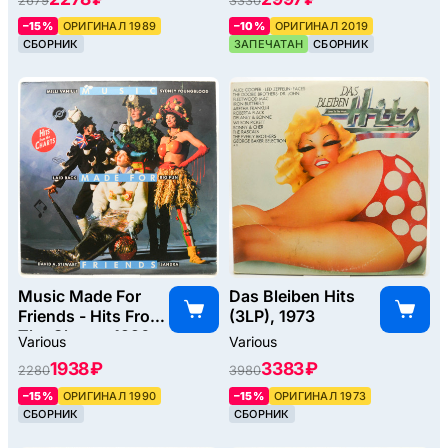
2679
3330
–15%
ОРИГИНАЛ 1989
–10%
ОРИГИНАЛ 2019
СБОРНИК
ЗАПЕЧАТАН
СБОРНИК
Music Made For
Das Bleiben Hits
Friends - Hits From
(3LP), 1973
The Charts, 1990
Various
Various
1938 ₽
3383 ₽
2280
3980
–15%
ОРИГИНАЛ 1990
–15%
ОРИГИНАЛ 1973
СБОРНИК
СБОРНИК