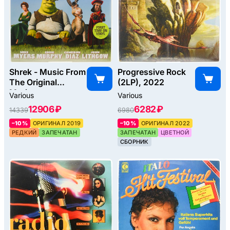
Shrek - Music From
Progressive Rock
The Original
(2LP), 2022
Motion
Various
Various
Picture, 2019
12906 ₽
6282 ₽
14339
6980
–10%
ОРИГИНАЛ 2019
–10%
ОРИГИНАЛ 2022
РЕДКИЙ
ЗАПЕЧАТАН
ЗАПЕЧАТАН
ЦВЕТНОЙ
СБОРНИК