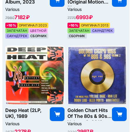
Album, 2023
(Original Motion
Picture
Various
Various
Soundtrack)
7182 ₽
6993 ₽
7980
7770
(2LP), 2013
–10%
ОРИГИНАЛ 2023
–10%
ОРИГИНАЛ 2013
ЗАПЕЧАТАН
ЦВЕТНОЙ
ЗАПЕЧАТАН
САУНДТРЕК
САУНДТРЕК
СБОРНИК
СБОРНИК
Deep Heat (2LP,
Golden Chart Hits
UK), 1989
Of The 80s & 90s
Volume 2, 2019
Various
Various
2278 ₽
2997 ₽