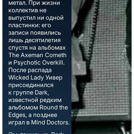
метал. При жизни
коллектив не
выпустил ни одной
пластинки: его
записи появились
лишь десятилетия
спустя на альбомах
The Axeman Cometh
и Psychotic Overkill.
После распада
Wicked Lady Уивер
присоединился
к группе Dark,
известной редким
альбомом Round the
Edges, а позднее
играл в Mind Doctors.