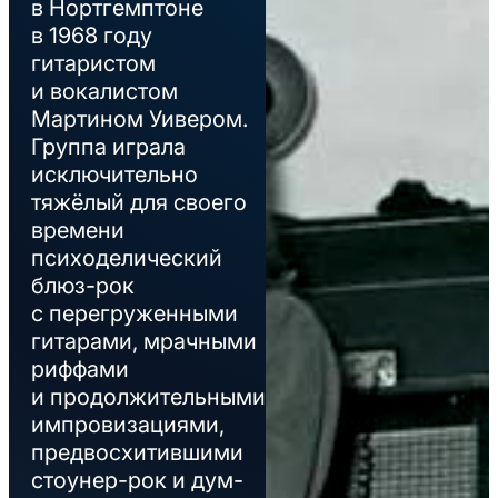
в Нортгемптоне
в 1968 году
гитаристом
и вокалистом
Мартином Уивером.
Группа играла
исключительно
тяжёлый для своего
времени
психоделический
блюз-рок
с перегруженными
гитарами, мрачными
риффами
и продолжительными
импровизациями,
предвосхитившими
стоунер-рок и дум-