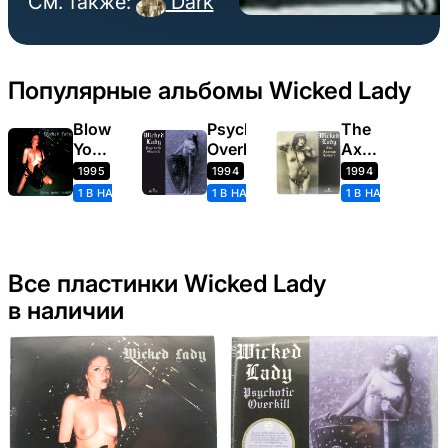
См. также:
Dark
Популярные альбомы Wicked Lady
Blow
Psychotic
The
Your
Overkill
Axeman
Mind!
Cometh
1995
1994
1994
1 В НАЛИЧИИ
1 В НАЛИЧИИ
1 В НАЛИЧИИ
Все пластинки Wicked Lady
в наличии