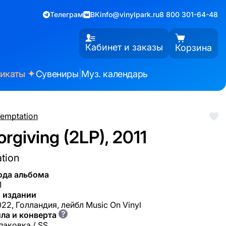
Телеграм
ВК
info@vinylpark.ru
8 800 301-64-48
Кабинет и заказы
Корзина
✦
фикаты
Сувениры
|
Муз. календарь
Temptation
rgiving (2LP), 2011
tion
ода альбома
1
 издании
22, Голландия, лейбл Music On Vinyl
?
ла и конверта
паковка / SS