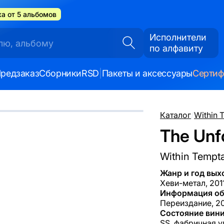
а от 5 альбомов
Исполнители
по алфавиту
редзаказ
Сборники
RSD
|
Пакеты и аксессуары
Серти
Каталог
/
Within 
The Unfo
Within Tempta
Жанр и год вых
Хеви-метал, 201
Информация об
Переиздание, 20
Состояние вини
SS, фабричная у