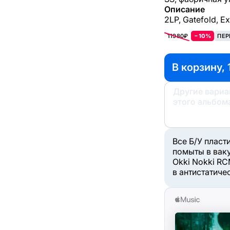
Описание
2LP, Gatefold, E
11980₽
−10%
ПЕР
В корзину, 
Другие вари
этого альбом
Все Б/У пласт
помыты в вак
Okki Nokki RC
в антистатиче