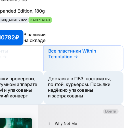
xpanded Edition, 180g
ЕИЗДАНИЕ 2022
ЗАПЕЧАТАН
В наличии
10782 ₽
на складе
анты
Все пластинки Within
а
→
Temptation →
инки проверены,
Доставка в ПВЗ, постаматы,
уумном аппарате
почтой, курьером. Посылки
M и упакованы
надёжно упакованы
ский конверт
и застрахованы