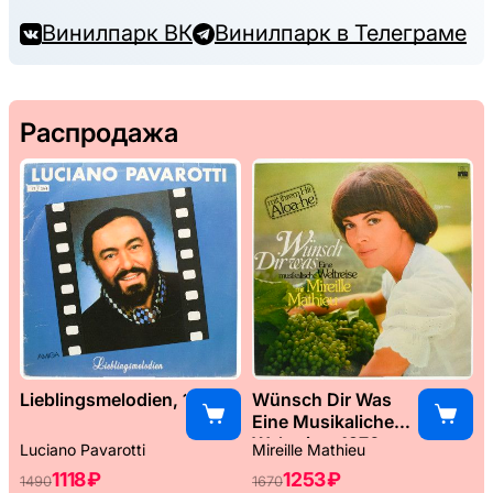
Винилпарк ВК
Винилпарк в Телеграме
Распродажа
Lieblingsmelodien, 1989
Wünsch Dir Was
Eine Musikaliche
Weltreise, 1976
Luciano Pavarotti
Mireille Mathieu
1118 ₽
1253 ₽
1490
1670