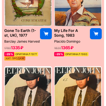
Gone To Earth (1-
My Life For A
st, UK), 1977
Song, 1983
Barclay James Harvest
Placido Domingo
1335 ₽
1365 ₽
1780
1820
–25%
ОРИГИНАЛ 1977
–25%
ОРИГИНАЛ 1983
ХИТ ПРОДАЖ