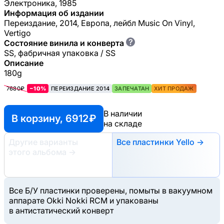
Электроника, 1985
Информация об издании
Переиздание, 2014, Европа, лейбл Music On Vinyl,
Vertigo
?
Состояние винила и конверта
SS, фабричная упаковка / SS
Описание
180g
7680₽
−10%
ПЕРЕИЗДАНИЕ 2014
ЗАПЕЧАТАН
ХИТ ПРОДАЖ
В наличии
В корзину, 6912 ₽
на складе
Другие варианты
Все пластинки Yello →
этого альбома
→
Все Б/У пластинки проверены, помыты в вакуумном
аппарате Okki Nokki RCM и упакованы
в антистатический конверт