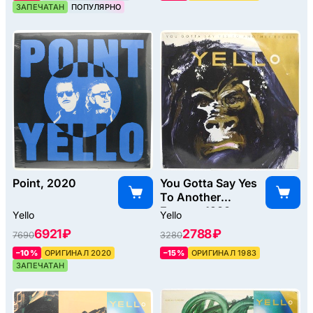
ЗАПЕЧАТАН
ПОПУЛЯРНО
Point, 2020
You Gotta Say Yes
To Another
Excess, 1983
Yello
Yello
6921 ₽
2788 ₽
7690
3280
–10%
ОРИГИНАЛ 2020
–15%
ОРИГИНАЛ 1983
ЗАПЕЧАТАН