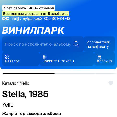
7 лет работы, 400+ отзывов
Бесплатная доставка от 5 альбомов
info@vinylpark.ru
8 800 301-64-48
ВИНИЛПАРК
Исполнители
по алфавиту
Кабинет и заказы
Корзина
Каталог
Реальные фото пластинки.
Нажмите, чтобы увеличить
Каталог
/
Yello
Stella, 1985
Yello
Жанр и год выхода альбома