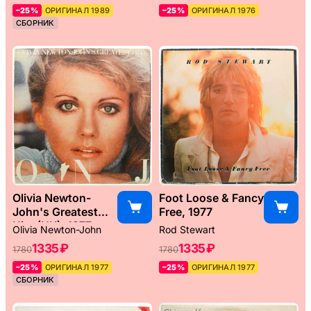
–25%
ОРИГИНАЛ 1989
–25%
ОРИГИНАЛ 1976
СБОРНИК
Olivia Newton-
Foot Loose & Fancy
John's Greatest
Free, 1977
Hits (UK), 1977
Olivia Newton-John
Rod Stewart
1335 ₽
1335 ₽
1780
1780
–25%
ОРИГИНАЛ 1977
–25%
ОРИГИНАЛ 1977
СБОРНИК