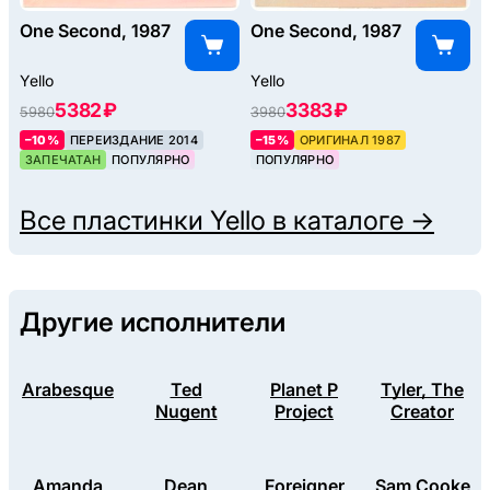
One Second, 1987
One Second, 1987
Yello
Yello
5382 ₽
3383 ₽
5980
3980
–10%
ПЕРЕИЗДАНИЕ 2014
–15%
ОРИГИНАЛ 1987
ЗАПЕЧАТАН
ПОПУЛЯРНО
ПОПУЛЯРНО
Все пластинки
Yello
в каталоге →
Другие исполнители
Arabesque
Ted
Planet P
Tyler, The
Nugent
Project
Creator
Amanda
Dean
Foreigner
Sam Cooke