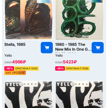
Stella, 1985
1980 - 1985 The
New Mix In One Go
(2LP), 1986
Yello
Yello
4998 ₽
5423 ₽
5880
6380
–15%
ОРИГИНАЛ 1985
–15%
ОРИГИНАЛ 1986
ХИТ ПРОДАЖ