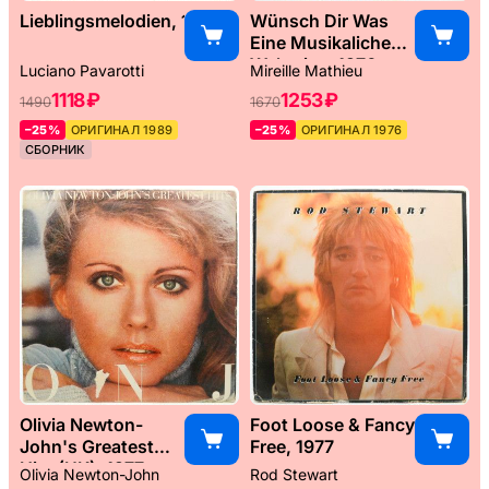
Lieblingsmelodien, 1989
Wünsch Dir Was
Eine Musikaliche
Weltreise, 1976
Luciano Pavarotti
Mireille Mathieu
1118 ₽
1253 ₽
1490
1670
–25%
ОРИГИНАЛ 1989
–25%
ОРИГИНАЛ 1976
СБОРНИК
Olivia Newton-
Foot Loose & Fancy
John's Greatest
Free, 1977
Hits (UK), 1977
Olivia Newton-John
Rod Stewart