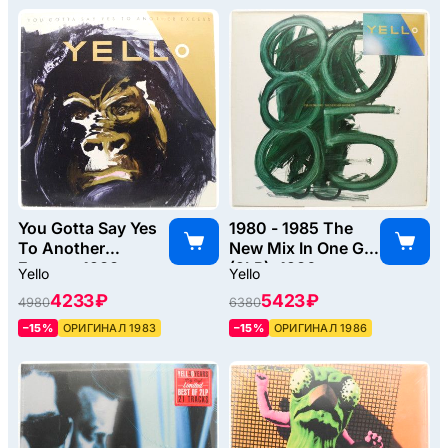
You Gotta Say Yes
1980 - 1985 The
To Another
New Mix In One Go
Excess, 1983
(2LP), 1986
Yello
Yello
4233 ₽
5423 ₽
4980
6380
–15%
ОРИГИНАЛ 1983
–15%
ОРИГИНАЛ 1986