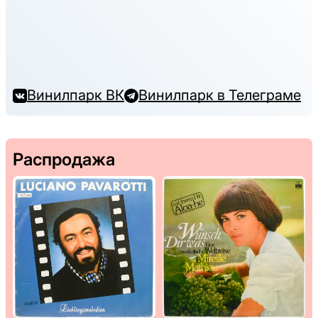
Винилпарк ВК
Винилпарк в Телеграме
Распродажа