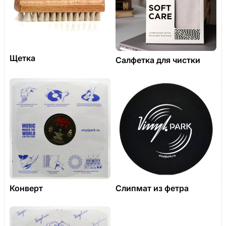
Щетка
Салфетка для чистки
Конверт
Слипмат из фетра