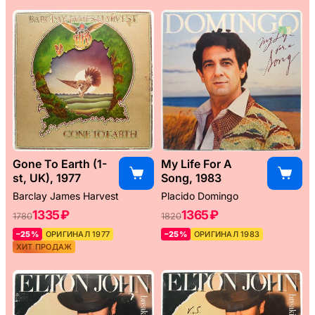
Gone To Earth (1-
My Life For A
st, UK), 1977
Song, 1983
Barclay James Harvest
Placido Domingo
1335 ₽
1365 ₽
1780
1820
–25%
ОРИГИНАЛ 1977
–25%
ОРИГИНАЛ 1983
ХИТ ПРОДАЖ