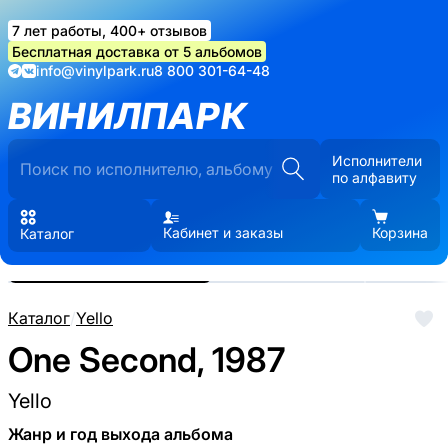
7 лет работы, 400+ отзывов
Бесплатная доставка от 5 альбомов
info@vinylpark.ru
8 800 301-64-48
ВИНИЛПАРК
Исполнители
по алфавиту
Кабинет и заказы
Корзина
Каталог
Реальные фото пластинки.
Нажмите, чтобы увеличить
Каталог
/
Yello
One Second, 1987
Yello
Жанр и год выхода альбома