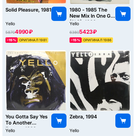
Solid Pleasure, 1981
1980 - 1985 The
New Mix In One Go
(2LP), 1986
Yello
Yello
4990 ₽
5423 ₽
5870
6380
–15%
ОРИГИНАЛ 1981
–15%
ОРИГИНАЛ 1986
You Gotta Say Yes
Zebra, 1994
To Another
Excess, 1983
Yello
Yello