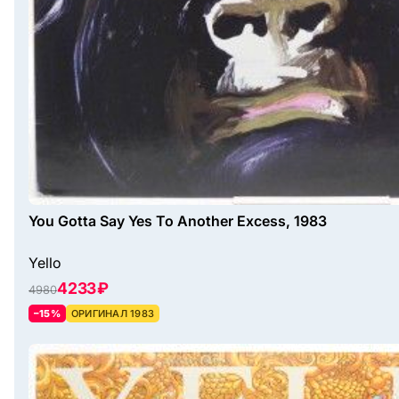
You Gotta Say Yes To Another Excess, 1983
Yello
4233 ₽
4980
–15%
ОРИГИНАЛ 1983