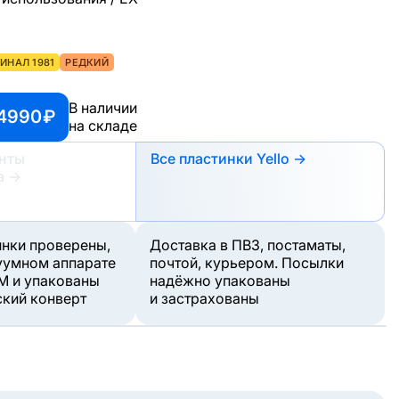
ИНАЛ 1981
РЕДКИЙ
В наличии
 4990 ₽
на складе
анты
Все пластинки Yello →
а
→
инки проверены,
Доставка в ПВЗ, постаматы,
уумном аппарате
почтой, курьером. Посылки
M и упакованы
надёжно упакованы
ский конверт
и застрахованы