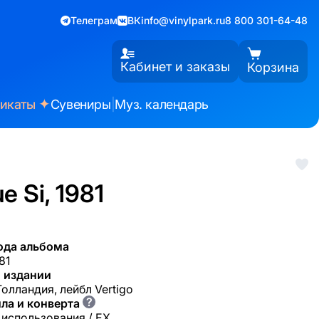
Телеграм
ВК
info@vinylpark.ru
8 800 301-64-48
Кабинет и заказы
Корзина
✦
фикаты
Сувениры
|
Муз. календарь
e Si, 1981
ода альбома
81
 издании
Голландия, лейбл Vertigo
?
ла и конверта
 использования / EX