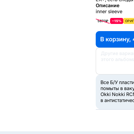
Описание
inner sleeve
5870₽
−15%
ОРИГ
В корзину,
Другие вари
этого альбом
Все Б/У пласт
помыты в вак
Okki Nokki RC
в антистатиче