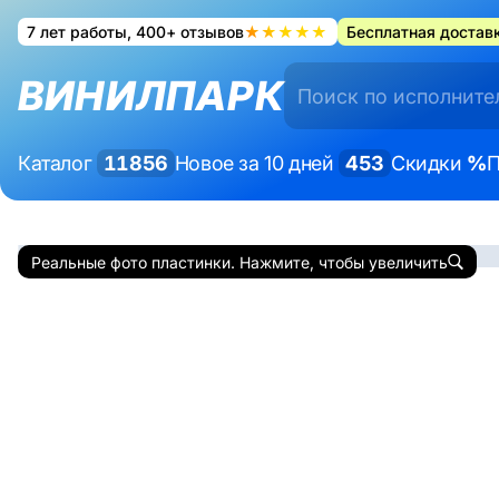
7 лет работы, 400+ отзывов
★★★★★
Бесплатная доставк
ВИНИЛПАРК
Каталог
11856
Новое за 10 дней
453
Скидки
%
П
Реальные фото пластинки. Нажмите, чтобы увеличить