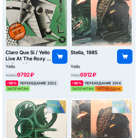
Claro Que Si / Yello
Stella, 1985
Live At The Roxy N.
Y. Dec 83
Yello
Yello
(2LP), 1981
9792 ₽
6912 ₽
10880
7680
–10%
ПЕРЕИЗДАНИЕ 2022
–10%
ПЕРЕИЗДАНИЕ 2014
ЗАПЕЧАТАН
ЗАПЕЧАТАН
ХИТ ПРОДАЖ