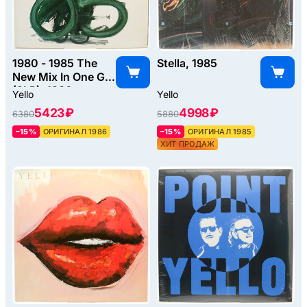
1980 - 1985 The
Stella, 1985
New Mix In One Go
(2LP), 1986
Yello
Yello
5423 ₽
4998 ₽
6380
5880
–15%
ОРИГИНАЛ 1986
–15%
ОРИГИНАЛ 1985
ХИТ ПРОДАЖ