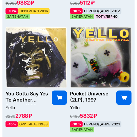
9882 ₽
5112 ₽
10980
5680
–10%
ОРИГИНАЛ 2016
–10%
ПЕРЕИЗДАНИЕ 2012
ЗАПЕЧАТАН
ЗАПЕЧАТАН
ПОПУЛЯРНО
You Gotta Say Yes
Pocket Universe
To Another
(2LP), 1997
Excess, 1983
Yello
Yello
2788 ₽
5832 ₽
3280
6480
–15%
ОРИГИНАЛ 1983
–10%
ПЕРЕИЗДАНИЕ 2021
ЗАПЕЧАТАН