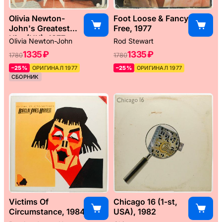
Olivia Newton-
Foot Loose & Fancy
John's Greatest
Free, 1977
Hits (UK), 1977
Olivia Newton-John
Rod Stewart
1335 ₽
1335 ₽
1780
1780
–25%
ОРИГИНАЛ 1977
–25%
ОРИГИНАЛ 1977
СБОРНИК
Victims Of
Chicago 16 (1-st,
Circumstance, 1984
USA), 1982