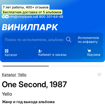
7 лет работы, 400+ отзывов
Бесплатная доставка от 5 альбомов
info@vinylpark.ru
8 800 301-64-48
ВИНИЛПАРК
Исполнители
по алфавиту
Кабинет и заказы
Корзина
Каталог
Реальные фото пластинки.
Нажмите, чтобы увеличить
Каталог
/
Yello
One Second, 1987
Yello
Жанр и год выхода альбома