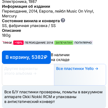
Электроника, 1987
Информация об издании
Переиздание, 2014, Европа, лейбл Music On Vinyl,
Mercury
?
Состояние винила и конверта
SS, фабричная упаковка / SS
Описание
180g
5980₽
−10%
ПЕРЕИЗДАНИЕ 2014
ЗАПЕЧАТАН
ПОПУЛЯРНО
В наличии
В корзину, 5382 ₽
на складе
Другие варианты
Все пластинки Yello →
этого альбома
→
Все Б/У пластинки проверены, помыты в вакуумном
аппарате Okki Nokki RCM и упакованы
в антистатический конверт