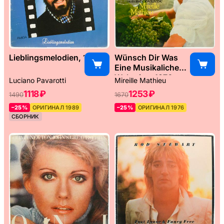
Lieblingsmelodien, 1989
Wünsch Dir Was
Eine Musikaliche
Weltreise, 1976
Luciano Pavarotti
Mireille Mathieu
1118 ₽
1253 ₽
1490
1670
–25%
ОРИГИНАЛ 1989
–25%
ОРИГИНАЛ 1976
СБОРНИК