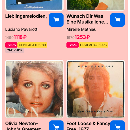
Lieblingsmelodien, 1989
Wünsch Dir Was
Eine Musikaliche
Weltreise, 1976
Luciano Pavarotti
Mireille Mathieu
1118 ₽
1253 ₽
1490
1670
–25%
ОРИГИНАЛ 1989
–25%
ОРИГИНАЛ 1976
СБОРНИК
Olivia Newton-
Foot Loose & Fancy
John's Greatest
Free, 1977