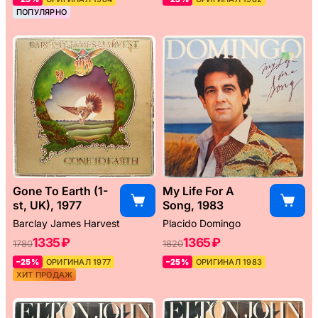
ПОПУЛЯРНО
Gone To Earth (1-
My Life For A
st, UK), 1977
Song, 1983
Barclay James Harvest
Placido Domingo
1335 ₽
1365 ₽
1780
1820
–25%
ОРИГИНАЛ 1977
–25%
ОРИГИНАЛ 1983
ХИТ ПРОДАЖ