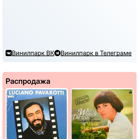
Винилпарк ВК
Винилпарк в Телеграме
Распродажа