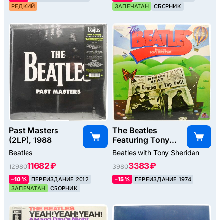
РЕДКИЙ
ЗАПЕЧАТАН
СБОРНИК
Past Masters
The Beatles
(2LP), 1988
Featuring Tony
Sheridan
Beatles
Beatles with Tony Sheridan
(UK), 1964
11682 ₽
3383 ₽
12980
3980
–10%
ПЕРЕИЗДАНИЕ 2012
–15%
ПЕРЕИЗДАНИЕ 1974
ЗАПЕЧАТАН
СБОРНИК