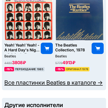
Yeah! Yeah! Yeah! -
The Beatles
A Hard Day's Night
Collection, 1978
- Originals From
Beatles
Beatles
The United Artists'
3808 ₽
4913 ₽
4480
5779
Picture, 1964
–15%
ПЕРЕИЗДАНИЕ 1985
–15%
ОРИГИНАЛ 1978
Все пластинки
Beatles
в каталоге →
Другие исполнители