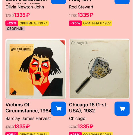
Hits (UK), 1977
Olivia Newton-John
Rod Stewart
1335 ₽
1335 ₽
1780
1780
–25%
ОРИГИНАЛ 1977
–25%
ОРИГИНАЛ 1977
СБОРНИК
Victims Of
Chicago 16 (1-st,
Circumstance, 1984
USA), 1982
Barclay James Harvest
Chicago
1335 ₽
1335 ₽
1780
1780
–25%
ОРИГИНАЛ 1984
–25%
ОРИГИНАЛ 1982