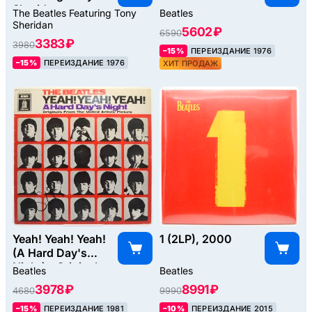
Sheridan
The Beatles Featuring Tony
Beatles
(UK), 1964
Sheridan
5602 ₽
6590
3383 ₽
3980
–15%
ПЕРЕИЗДАНИЕ 1976
–15%
ПЕРЕИЗДАНИЕ 1976
ХИТ ПРОДАЖ
Yeah! Yeah! Yeah!
1 (2LP), 2000
(A Hard Day's
Night) - Originals
Beatles
Beatles
From The United
3978 ₽
8991 ₽
4680
9990
Artists
Picture, 1964
–15%
ПЕРЕИЗДАНИЕ 1981
–10%
ПЕРЕИЗДАНИЕ 2015