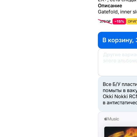
Описание
Gatefold, inner s
3780₽
−15%
ОРИГ
В корзину, 
Другие вари
этого альбом
Все Б/У пласт
помыты в вак
Okki Nokki RC
в антистатиче