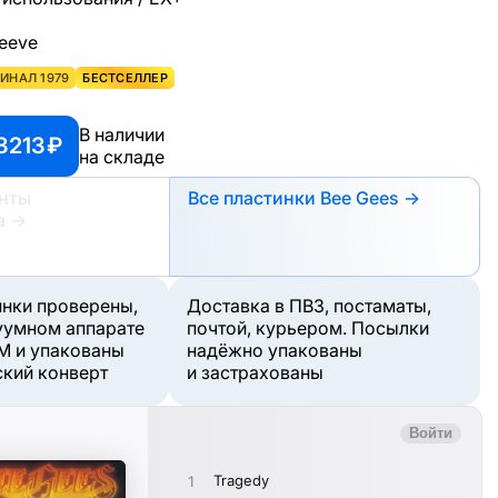
leeve
ИНАЛ 1979
БЕСТСЕЛЛЕР
В наличии
3213 ₽
на складе
анты
Все пластинки Bee Gees →
а
→
инки проверены,
Доставка в ПВЗ, постаматы,
уумном аппарате
почтой, курьером. Посылки
M и упакованы
надёжно упакованы
ский конверт
и застрахованы