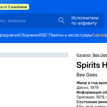
а от 5 альбомов
Исполнители
по алфавиту
редзаказ
Сборники
RSD
|
Пакеты и аксессуары
Серти
Каталог
/
Bee Ge
Spirits 
Bee Gees
Жанр и год вых
Диско, 1979
Информация об
Оригинал, 1979,
Состояние вини
EX+, есть следы