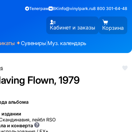
Телеграм
ВК
info@vinylpark.ru
8 800 301-64-48
Кабинет и заказы
Корзина
✦
фикаты
Сувениры
|
Муз. календарь
es
Having Flown, 1979
ода альбома
 издании
 Скандинавия, лейбл RSO
?
ла и конверта
 использования / EX+