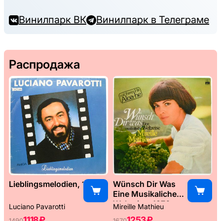
Винилпарк ВК
Винилпарк в Телеграме
Распродажа
Lieblingsmelodien, 1989
Wünsch Dir Was
Eine Musikaliche
Weltreise, 1976
Luciano Pavarotti
Mireille Mathieu
1118 ₽
1253 ₽
1490
1670