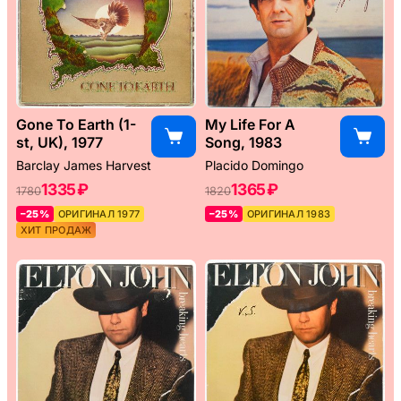
Gone To Earth (1-
My Life For A
st, UK), 1977
Song, 1983
Barclay James Harvest
Placido Domingo
1335 ₽
1365 ₽
1780
1820
–25%
ОРИГИНАЛ 1977
–25%
ОРИГИНАЛ 1983
ХИТ ПРОДАЖ