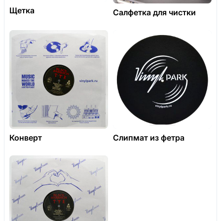
Щетка
Салфетка для чистки
Конверт
Слипмат из фетра