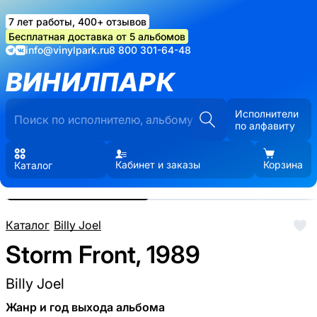
7 лет работы, 400+ отзывов
Бесплатная доставка от 5 альбомов
info@vinylpark.ru
8 800 301-64-48
ВИНИЛПАРК
Исполнители
по алфавиту
Кабинет и заказы
Корзина
Каталог
Реальные фото пластинки.
Нажмите, чтобы увеличить
Каталог
/
Billy Joel
Storm Front, 1989
Billy Joel
Жанр и год выхода альбома