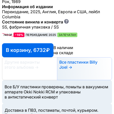
Рок, 1989
Информация об издании
Переиздание, 2025, Англия, Европа и США, лейбл
Columbia
?
Состояние винила и конверта
SS, фабричная упаковка / SS
7480₽
−10%
ПЕРЕИЗДАНИЕ 2025
ЗАПЕЧАТАН
В наличии
В корзину, 6732 ₽
на складе
Другие варианты
Все пластинки Billy
этого альбома
→
Joel →
Все Б/У пластинки проверены, помыты в вакуумном
аппарате Okki Nokki RCM и упакованы
в антистатический конверт
Доставка в ПВЗ, постаматы, почтой, курьером.