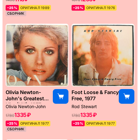
–25%
ОРИГИНАЛ 1989
–25%
ОРИГИНАЛ 1976
СБОРНИК
Olivia Newton-
Foot Loose & Fancy
John's Greatest
Free, 1977
Hits (UK), 1977
Olivia Newton-John
Rod Stewart
1335 ₽
1335 ₽
1780
1780
–25%
ОРИГИНАЛ 1977
–25%
ОРИГИНАЛ 1977
СБОРНИК