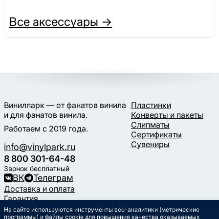
Все аксессуары →
Винилпарк — от фанатов винила
Пластинки
и для фанатов винила.
Конверты и пакеты
Слипматы
Работаем с 2019 года.
Сертификаты
Сувениры
info@vinylpark.ru
8 800 301-64-48
Звонок бесплатный
ВК
Телеграм
Доставка и оплата
Гарантия
Контакты
На сайте используются инструменты веб-аналитики (метрические
программы) и файлы cookie для повышения качества оказываемых
Статьи