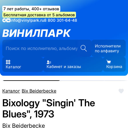
7 лет работы, 400+ отзывов
Бесплатная доставка от 5 альбомов
info@vinylpark.ru
8 800 301-64-48
ВИНИЛПАРК
Исполнители
по алфавиту
Кабинет и заказы
Корзина
Каталог
Реальные фото пластинки.
Нажмите, чтобы увеличить
Каталог
/
Bix Beiderbecke
Bixology "Singin' The
Blues", 1973
Bix Beiderbecke