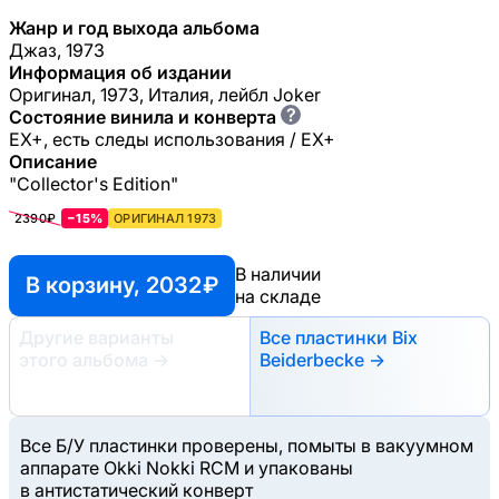
Жанр и год выхода альбома
Джаз, 1973
Информация об издании
Оригинал, 1973, Италия, лейбл Joker
?
Состояние винила и конверта
EX+, есть следы использования / EX+
Описание
"Collector's Edition"
2390₽
−15%
ОРИГИНАЛ 1973
В наличии
В корзину, 2032 ₽
на складе
Другие варианты
Все пластинки Bix
этого альбома
→
Beiderbecke →
Все Б/У пластинки проверены, помыты в вакуумном
аппарате Okki Nokki RCM и упакованы
в антистатический конверт