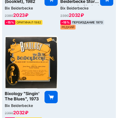
(booklet), 1982
Beiderbecke Story /
Volume 2 - Bix And
Bix Beiderbecke
Bix Beiderbecke
Tram (USA), 1952
2023 ₽
2032 ₽
2380
2390
–15%
ОРИГИНАЛ 1982
–15%
ПЕРЕИЗДАНИЕ 1970
РЕДКИЙ
Bixology "Singin'
The Blues", 1973
Bix Beiderbecke
2032 ₽
2390