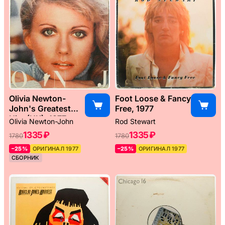
Olivia Newton-
Foot Loose & Fancy
John's Greatest
Free, 1977
Hits (UK), 1977
Olivia Newton-John
Rod Stewart
1335 ₽
1335 ₽
1780
1780
–25%
ОРИГИНАЛ 1977
–25%
ОРИГИНАЛ 1977
СБОРНИК