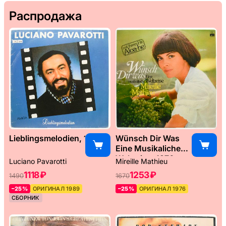
Распродажа
Lieblingsmelodien, 1989
Wünsch Dir Was
Eine Musikaliche
Weltreise, 1976
Luciano Pavarotti
Mireille Mathieu
1118 ₽
1253 ₽
1490
1670
–25%
ОРИГИНАЛ 1989
–25%
ОРИГИНАЛ 1976
СБОРНИК