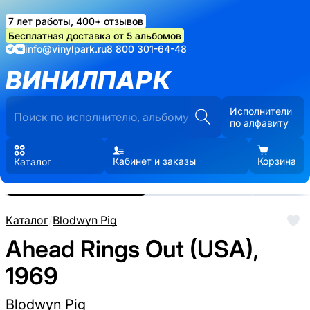
7 лет работы, 400+ отзывов
Бесплатная доставка от 5 альбомов
info@vinylpark.ru
8 800 301-64-48
ВИНИЛПАРК
Исполнители
по алфавиту
Кабинет и заказы
Корзина
Каталог
Реальные фото пластинки.
Нажмите, чтобы увеличить
Каталог
/
Blodwyn Pig
Ahead Rings Out (USA),
1969
Blodwyn Pig