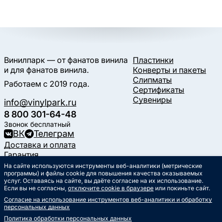
Винилпарк — от фанатов винила
Пластинки
и для фанатов винила.
Конверты и пакеты
Слипматы
Работаем с 2019 года.
Сертификаты
Сувениры
info@vinylpark.ru
8 800 301-64-48
Звонок бесплатный
ВК
Телеграм
Доставка и оплата
Гарантия
Контакты
На сайте используются инструменты веб-аналитики (метрические
программы) и файлы cookie для повышения качества оказываемых
Статьи
услуг. Оставаясь на сайте, вы даёте согласие на их использование.
Музыкальный календарь
Если вы не согласны,
отключите cookie в браузере
или покиньте сайт.
Документы
Согласие на использование инструментов веб-аналитики и обработку
Публичная оферта
персональных данных
Политика обработки
персональных данных
Политика обработки персональных данных