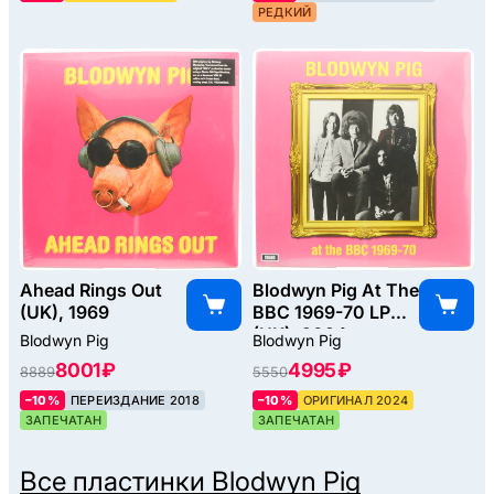
РЕДКИЙ
Ahead Rings Out
Blodwyn Pig At The
(UK), 1969
BBC 1969-70 LP
(UK), 2024
Blodwyn Pig
Blodwyn Pig
8001 ₽
4995 ₽
8889
5550
–10%
ПЕРЕИЗДАНИЕ 2018
–10%
ОРИГИНАЛ 2024
ЗАПЕЧАТАН
ЗАПЕЧАТАН
Все пластинки
Blodwyn Pig