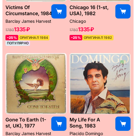
Victims Of
Chicago 16 (1-st,
Circumstance, 1984
USA), 1982
Barclay James Harvest
Chicago
1335 ₽
1335 ₽
1780
1780
–25%
ОРИГИНАЛ 1984
–25%
ОРИГИНАЛ 1982
ПОПУЛЯРНО
Gone To Earth (1-
My Life For A
st, UK), 1977
Song, 1983
Barclay James Harvest
Placido Domingo