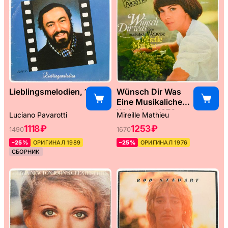
Lieblingsmelodien, 1989
Wünsch Dir Was
Eine Musikaliche
Weltreise, 1976
Luciano Pavarotti
Mireille Mathieu
1118 ₽
1253 ₽
1490
1670
–25%
ОРИГИНАЛ 1989
–25%
ОРИГИНАЛ 1976
СБОРНИК