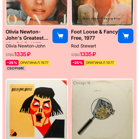
Olivia Newton-
Foot Loose & Fancy
John's Greatest
Free, 1977
Hits (UK), 1977
Olivia Newton-John
Rod Stewart
1335 ₽
1335 ₽
1780
1780
–25%
ОРИГИНАЛ 1977
–25%
ОРИГИНАЛ 1977
СБОРНИК