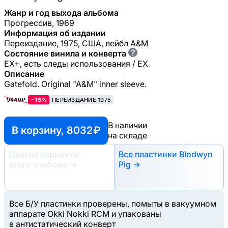
Жанр и год выхода альбома
Прогрессив, 1969
Информация об издании
Переиздание, 1975, США, лейбл A&M
?
Состояние винила и конверта
EX+, есть следы использования / EX
Описание
Gatefold. Original "A&M" inner sleeve.
9449₽
−15%
ПЕРЕИЗДАНИЕ 1975
В наличии
В корзину, 8032 ₽
на складе
Другие варианты
Все пластинки Blodwyn
этого альбома
→
Pig →
Все Б/У пластинки проверены, помыты в вакуумном
аппарате Okki Nokki RCM и упакованы
в антистатический конверт