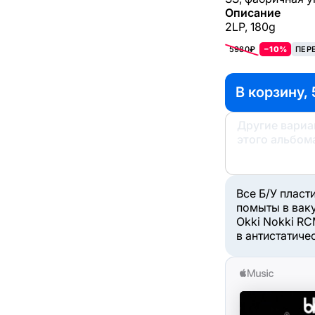
Описание
2LP, 180g
5980₽
−10%
ПЕР
В корзину, 
Другие вари
этого альбом
Все Б/У пласт
помыты в вак
Okki Nokki RC
в антистатиче