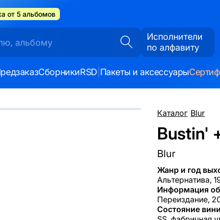
а от 5 альбомов
Исполнители
по алфавиту
редзаказ
Сборники
RSD
|
Пакеты и аксессуары
Серти
Каталог
/
Blur
Bustin' 
Blur
Жанр и год вых
Альтернатива, 1
Информация об
Переиздание, 20
Состояние вини
SS, фабричная у