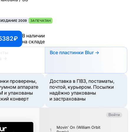
ЕИЗДАНИЕ 2009
ЗАПЕЧАТАН
В наличии
5382 ₽
на складе
анты
Все пластинки Blur →
а
→
инки проверены,
Доставка в ПВЗ, постаматы,
уумном аппарате
почтой, курьером. Посылки
M и упакованы
надёжно упакованы
ский конверт
и застрахованы