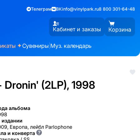
Телеграм
ВК
info@vinylpark.ru
8 800 301-64-48
Кабинет и заказы
Корзина
✦
фикаты
Сувениры
|
Муз. календарь
+ Dronin' (2LP), 1998
ода альбома
998
 издании
09, Европа, лейбл Parlophone
?
ла и конверта
паковка / SS