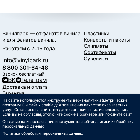
Винилпарк — от фанатов винила
Пластинки
и для фанатов винила.
Конверты и пакеты
Слипматы
Работаем с 2019 года.
Сертификаты
Сувениры
info@vinylpark.ru
8 800 301-64-48
Звонок бесплатный
ВК
Телеграм
Доставка и оплата
Гарантия
Контакты
На сайте используются инструменты веб-аналитики (метрические
программы) и файлы cookie для повышения качества оказываемых
Статьи
услуг. Оставаясь на сайте, вы даёте согласие на их использование.
Музыкальный календарь
Если вы не согласны,
отключите cookie в браузере
или покиньте сайт.
Документы
Согласие на использование инструментов веб-аналитики и обработку
Публичная оферта
персональных данных
Политика обработки
персональных данных
Политика обработки персональных данных
Согласие на обработку
персональных данных