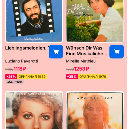
Lieblingsmelodien, 1989
Wünsch Dir Was
Eine Musikaliche
Weltreise, 1976
Luciano Pavarotti
Mireille Mathieu
1118 ₽
1253 ₽
1490
1670
–25%
ОРИГИНАЛ 1989
–25%
ОРИГИНАЛ 1976
СБОРНИК