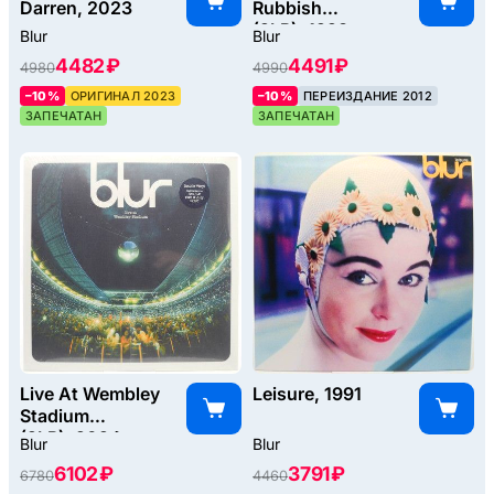
Darren, 2023
Rubbish
(2LP), 1993
Blur
Blur
4482 ₽
4491 ₽
4980
4990
–10%
ОРИГИНАЛ 2023
–10%
ПЕРЕИЗДАНИЕ 2012
ЗАПЕЧАТАН
ЗАПЕЧАТАН
Live At Wembley
Leisure, 1991
Stadium
(2LP), 2024
Blur
Blur
6102 ₽
3791 ₽
6780
4460