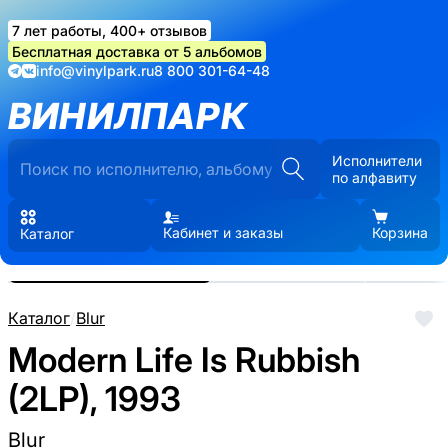
7 лет работы, 400+ отзывов
Бесплатная доставка от 5 альбомов
info@vinylpark.ru
8 800 301-64-48
ВИНИЛПАРК
Исполнители
по алфавиту
Кабинет и заказы
Корзина
Каталог
Реальные фото пластинки.
Нажмите, чтобы увеличить
Каталог
/
Blur
Modern Life Is Rubbish
(2LP), 1993
Blur