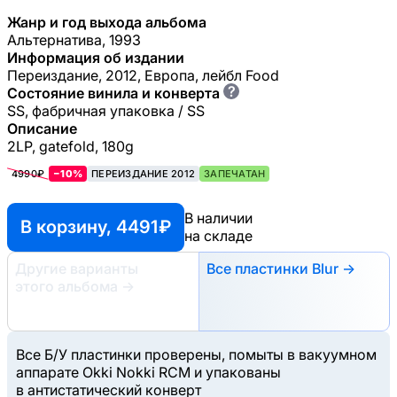
Жанр и год выхода альбома
Альтернатива, 1993
Информация об издании
Переиздание, 2012, Европа, лейбл Food
?
Состояние винила и конверта
SS, фабричная упаковка / SS
Описание
2LP, gatefold, 180g
4990₽
−10%
ПЕРЕИЗДАНИЕ 2012
ЗАПЕЧАТАН
В наличии
В корзину, 4491 ₽
на складе
Другие варианты
Все пластинки Blur →
этого альбома
→
Все Б/У пластинки проверены, помыты в вакуумном
аппарате Okki Nokki RCM и упакованы
в антистатический конверт