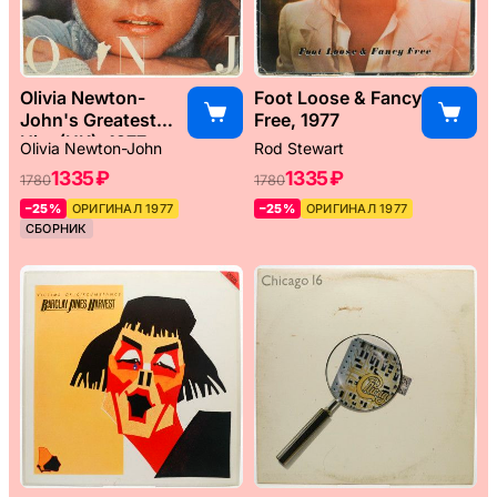
Olivia Newton-
Foot Loose & Fancy
John's Greatest
Free, 1977
Hits (UK), 1977
Olivia Newton-John
Rod Stewart
1335 ₽
1335 ₽
1780
1780
–25%
ОРИГИНАЛ 1977
–25%
ОРИГИНАЛ 1977
СБОРНИК