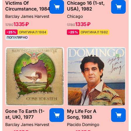
Victims Of
Chicago 16 (1-st,
Circumstance, 1984
USA), 1982
Barclay James Harvest
Chicago
1335 ₽
1335 ₽
1780
1780
–25%
ОРИГИНАЛ 1984
–25%
ОРИГИНАЛ 1982
ПОПУЛЯРНО
Gone To Earth (1-
My Life For A
st, UK), 1977
Song, 1983
Barclay James Harvest
Placido Domingo