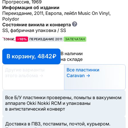
Прогрессив, 1969
Информация об издании
Переиздание, 2011, Европа, лейбл Music On Vinyl,
Polydor
?
Состояние винила и конверта
SS, фабричная упаковка / SS
5380₽
−10%
ПЕРЕИЗДАНИЕ 2011
ЗАПЕЧАТАН
В наличии
В корзину, 4842 ₽
на складе
Другие варианты
Все пластинки
этого альбома
→
Caravan →
Все Б/У пластинки проверены, помыты в вакуумном
аппарате Okki Nokki RCM и упакованы
в антистатический конверт
Доставка в ПВЗ, постаматы, почтой, курьером.