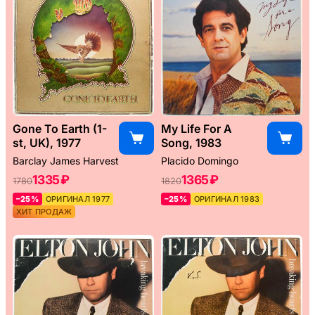
Gone To Earth (1-
My Life For A
st, UK), 1977
Song, 1983
Barclay James Harvest
Placido Domingo
1335 ₽
1365 ₽
1780
1820
–25%
ОРИГИНАЛ 1977
–25%
ОРИГИНАЛ 1983
ХИТ ПРОДАЖ