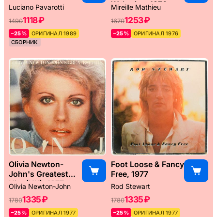
Weltreise, 1976
Luciano Pavarotti
Mireille Mathieu
1118 ₽
1253 ₽
1490
1670
–25%
ОРИГИНАЛ 1989
–25%
ОРИГИНАЛ 1976
СБОРНИК
Olivia Newton-
Foot Loose & Fancy
John's Greatest
Free, 1977
Hits (UK), 1977
Olivia Newton-John
Rod Stewart
1335 ₽
1335 ₽
1780
1780
–25%
ОРИГИНАЛ 1977
–25%
ОРИГИНАЛ 1977