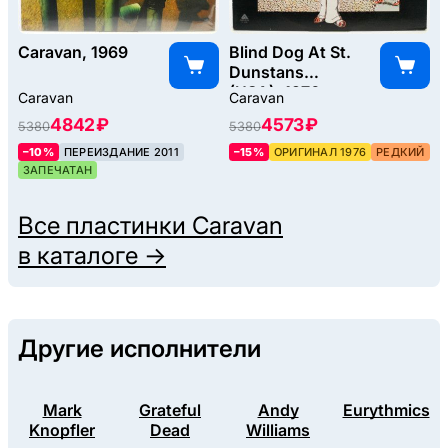
Caravan, 1969
Blind Dog At St.
Dunstans
(USA), 1976
Caravan
Caravan
4842 ₽
4573 ₽
5380
5380
–10%
ПЕРЕИЗДАНИЕ 2011
–15%
ОРИГИНАЛ 1976
РЕДКИЙ
ЗАПЕЧАТАН
Все пластинки
Caravan
в каталоге →
Другие исполнители
Mark
Grateful
Andy
Eurythmics
Knopfler
Dead
Williams