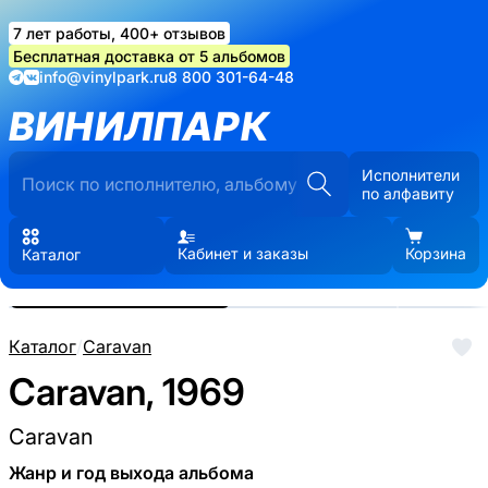
7 лет работы, 400+ отзывов
Бесплатная доставка от 5 альбомов
info@vinylpark.ru
8 800 301-64-48
ВИНИЛПАРК
Исполнители
по алфавиту
Кабинет и заказы
Корзина
Каталог
Реальные фото пластинки.
Нажмите, чтобы увеличить
Каталог
/
Caravan
Caravan, 1969
Caravan
Жанр и год выхода альбома